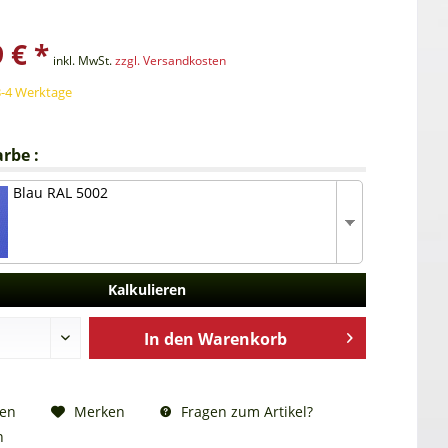
 € *
inkl. MwSt.
zzgl. Versandkosten
3-4 Werktage
rbe :
Blau RAL 5002
Kalkulieren
In den
Warenkorb
Fragen zum Artikel?
hen
Merken
n