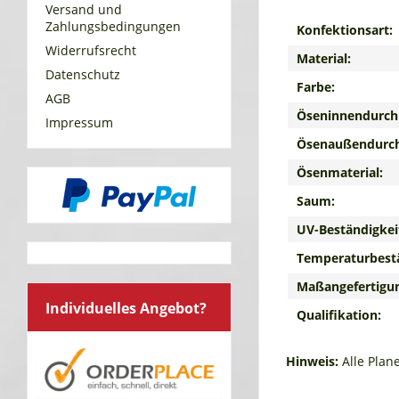
Versand und
Zahlungsbedingungen
Konfektionsart:
Widerrufsrecht
Material:
Datenschutz
Farbe:
AGB
Öseninnendurch
Impressum
Ösenaußendurc
Ösenmaterial:
Saum:
UV-Beständigkei
Temperaturbestä
Maßangefertigu
Individuelles Angebot?
Qualifikation:
Hinweis:
Alle Plan