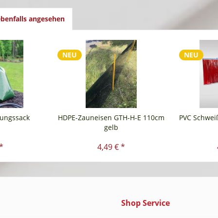
benfalls angesehen
NEU
NEU
ungssack
HDPE-Zauneisen GTH-H-E 110cm
PVC Schwei
gelb
*
4,49 € *
Shop Service