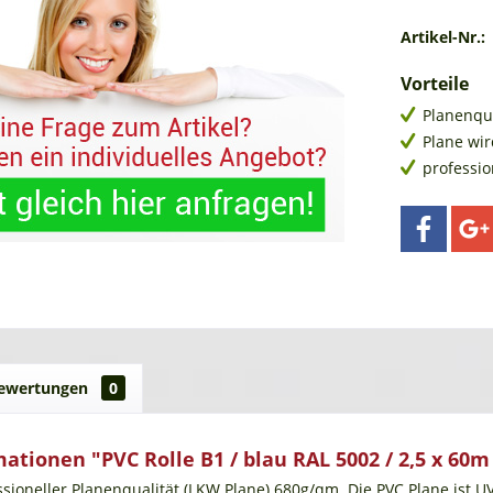
Artikel-Nr.:
Vorteile
Planenqu
Plane wir
professi
ewertungen
0
ationen "PVC Rolle B1 / blau RAL 5002 / 2,5 x 60m
ssioneller Planenqualität (LKW Plane) 680g/qm. Die PVC Plane ist U