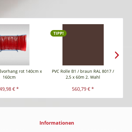
TIPP!
N
ßvorhang rot 140cm x
PVC Rolle B1 / braun RAL 8017 /
160cm
2,5 x 60m 2. Wahl
49,98 € *
560,79 € *
Informationen