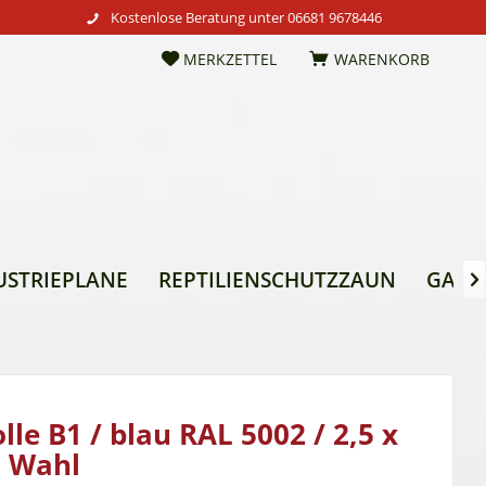
Kostenlose Beratung unter
06681 9678446
MERKZETTEL
WARENKORB
USTRIEPLANE
REPTILIENSCHUTZZAUN
GARTE

lle B1 / blau RAL 5002 / 2,5 x
. Wahl