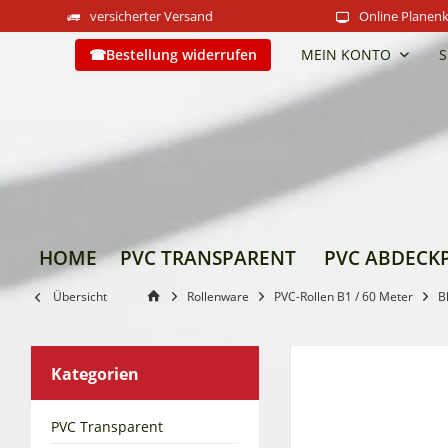
versicherter Versand
Online Planenk
Bestellung widerrufen
MEIN KONTO
S
HOME
PVC TRANSPARENT
PVC ABDECK
Übersicht
Rollenware
PVC-Rollen B1 / 60 Meter
B
Kategorien
PVC Transparent