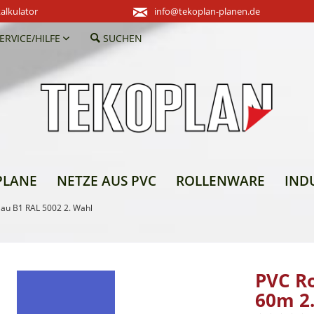
alkulator
info@tekoplan-planen.de
ERVICE/HILFE
SUCHEN
PLANE
NETZE AUS PVC
ROLLENWARE
IND
lau B1 RAL 5002 2. Wahl
PVC Ro
60m 2