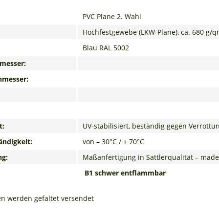
PVC Plane 2. Wahl
Hochfestgewebe (LKW-Plane), ca. 680 g/
Blau RAL 5002
messer:
hmesser:
t:
UV-stabilisiert, beständig gegen Verrot
ndigkeit:
von – 30°C / + 70°C
ng:
Maßanfertigung in Sattlerqualität – mad
B1 schwer entflammbar
en werden gefaltet versendet