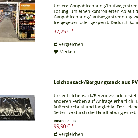
Unsere Gangabtrennung/Laufwegabtrennu
Lösung, um einen kontrollierten Ablauf 
Gangabtrennung/Laufwegabtrennung wer
freigegeben oder gesperrt. Dadurch kö
festlegen. Die...
37,25 € *
Vergleichen
Merken
Leichensack/Bergungssack aus PVC
Unser Leichensack/Bergungssack besteht
anderen Farben auf Anfrage erhältlich. 
äußerst robust und langlebig. Der Leich
Seiten, wodurch die Handhabung erheblic
wird...
Inhalt
1 Stück
99,90 € *
Vergleichen