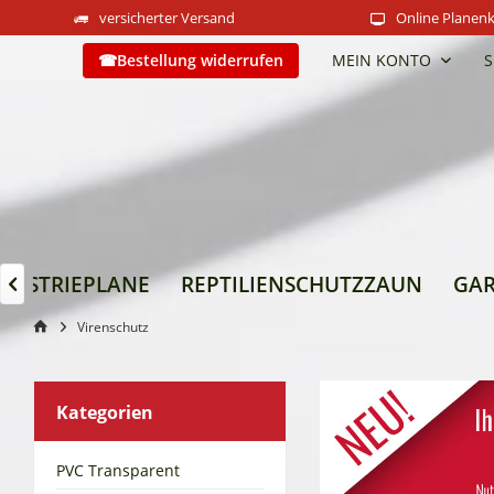
versicherter Versand
Online Planenk
Bestellung widerrufen
MEIN KONTO
S
DUSTRIEPLANE
REPTILIENSCHUTZZAUN
GAR

Virenschutz
Kategorien
PVC Transparent