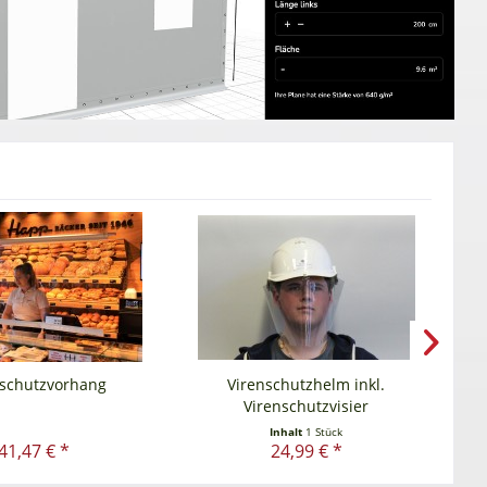
nschutzvorhang
Virenschutzhelm inkl.
Le
Virenschutzvisier
Inhalt
1 Stück
41,47 € *
24,99 € *