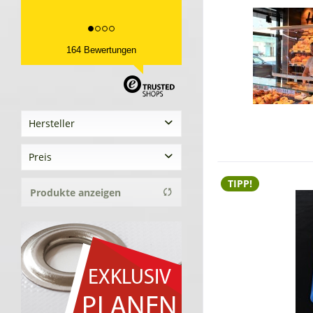
164 Bewertungen
Hersteller
Tekoplan GmbH
Preis
TIPP!
Produkte anzeigen
von
0,00 €
bis
506,25 €