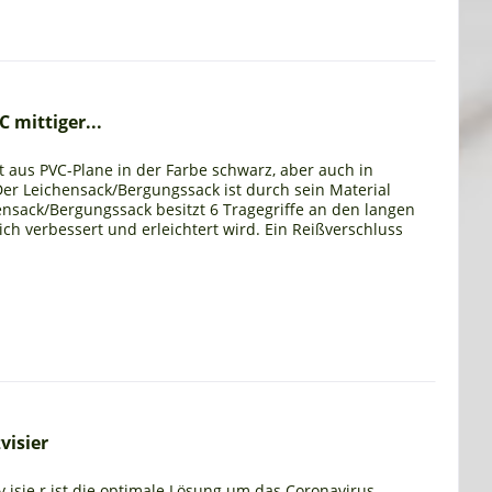
 mittiger...
 aus PVC-Plane in der Farbe schwarz, aber auch in
Der Leichensack/Bergungssack ist durch sein Material
ensack/Bergungssack besitzt 6 Tragegriffe an den langen
h verbessert und erleichtert wird. Ein Reißverschluss
visier
 isie r ist die optimale Lösung um das Coronavirus