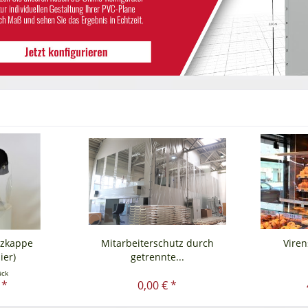
tzkappe
Mitarbeiterschutz durch
Vire
ier)
getrennte...
ück
 *
0,00 € *