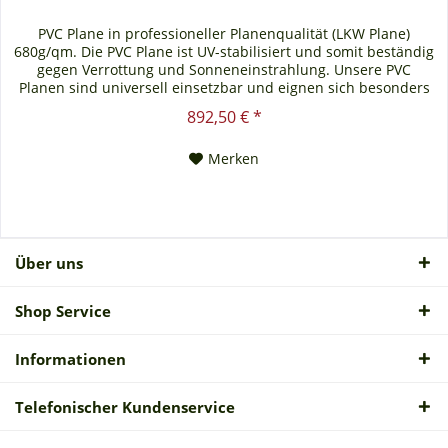
PVC Plane in professioneller Planenqualität (LKW Plane)
680g/qm. Die PVC Plane ist UV-stabilisiert und somit beständig
gegen Verrottung und Sonneneinstrahlung. Unsere PVC
Planen sind universell einsetzbar und eignen sich besonders
als Carportplane, Balkonabtrennung, Abdeckplane für
892,50 € *
Brennholz, Sandkastenabdeckung oder für Ihren Anhänger.
Gerne erstellen wir Ihnen auch ein...
Merken
Über uns
Shop Service
Informationen
Telefonischer Kundenservice