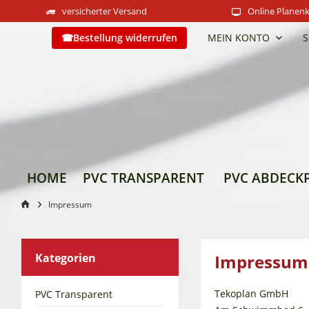
versicherter Versand
Online Planenk
Bestellung widerrufen
MEIN KONTO
S
HOME
PVC TRANSPARENT
PVC ABDECK
Impressum
Kategorien
Impressum
Tekoplan GmbH
PVC Transparent