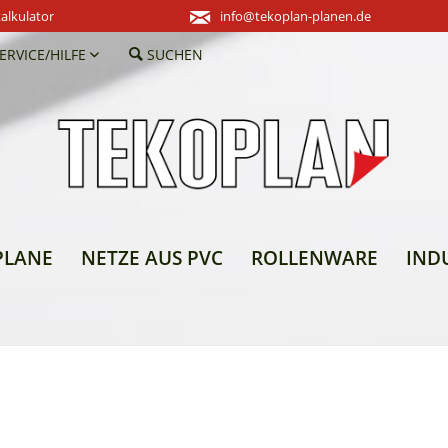
alkulator
info@tekoplan-planen.de
ERVICE/HILFE
SUCHEN
PLANE
NETZE AUS PVC
ROLLENWARE
IND