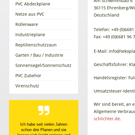
Am Schwimmbad 6
PVC Abdeckplane
36115 Ehrenberg/W
Netze aus PVC
Deutschland
Rollenware
Telefon: +49 (0)6681
Industrieplane
Fax: +49 (0)6681 96 
Reptilienschutzzaun
E-Mail: info@tekopl
Garten / Bau / Industrie
Geschäftsführer: Kla
Sonnensegel/Sonnenschutz
PVC Zubehör
Handelsregister: Fu
Virenschutz
Umsatzsteuer-Ident
Wir sind bereit, an
Allgemeine Verbrauc
schlichter.de
.
Top Service, top Produkt
Datum der Veröffentlichung: