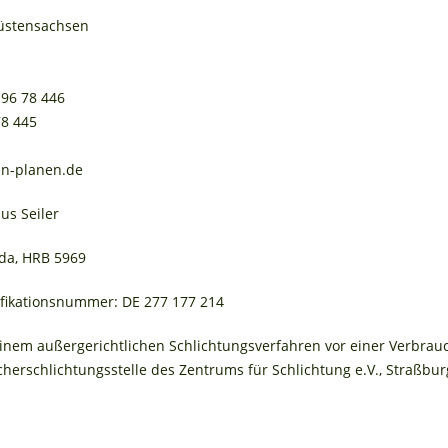
üstensachsen
 96 78 446
78 445
an-planen.de
us Seiler
lda, HRB 5969
ifikationsnummer: DE 277 177 214
 einem außergerichtlichen Schlichtungsverfahren vor einer Verbrauc
herschlichtungsstelle des Zentrums für Schlichtung e.V., Straßbur