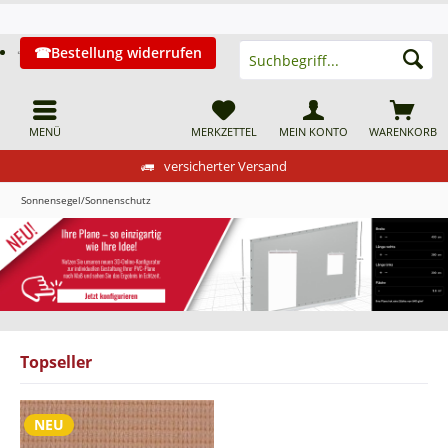
Bestellung widerrufen
MENÜ
MERKZETTEL
MEIN KONTO
WARENKORB
versicherter Versand
Sonnensegel/Sonnenschutz
Topseller
NEU