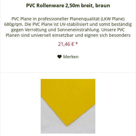
PVC Rollenware 2,50m breit, braun
PVC Plane in professioneller Planenqualität (LKW Plane)
680g/qm. Die PVC Plane ist UV-stabilisiert und somit beständig
gegen Verrottung und Sonneneinstrahlung. Unsere PVC
Planen sind universell einsetzbar und eignen sich besonders
als Carportplane, Balkonabtrennung, Abdeckplane für
21,46 € *
Brennholz, Sandkastenabdeckung oder für Ihren Anhänger.
Gerne erstellen wir Ihnen auch ein...
Merken