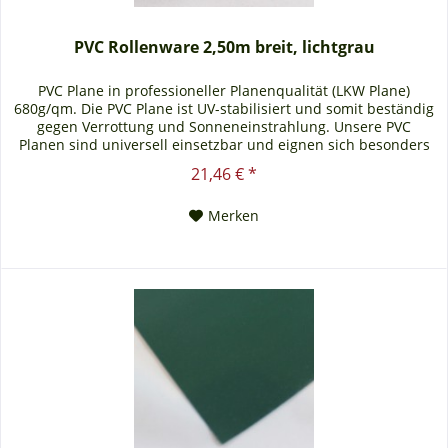
PVC Rollenware 2,50m breit, lichtgrau
PVC Plane in professioneller Planenqualität (LKW Plane)
680g/qm. Die PVC Plane ist UV-stabilisiert und somit beständig
gegen Verrottung und Sonneneinstrahlung. Unsere PVC
Planen sind universell einsetzbar und eignen sich besonders
als Carportplane, Balkonabtrennung, Abdeckplane für
21,46 € *
Brennholz, Sandkastenabdeckung oder für Ihren Anhänger.
Gerne erstellen wir Ihnen auch ein...
Merken