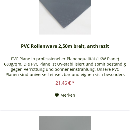
PVC Rollenware 2,50m breit, anthrazit
PVC Plane in professioneller Planenqualität (LKW Plane)
680g/qm. Die PVC Plane ist UV-stabilisiert und somit beständig
gegen Verrottung und Sonneneinstrahlung. Unsere PVC
Planen sind universell einsetzbar und eignen sich besonders
als Carportplane, Balkonabtrennung, Abdeckplane für
21,46 € *
Brennholz, Sandkastenabdeckung oder für Ihren Anhänger.
Gerne erstellen wir Ihnen auch ein...
Merken