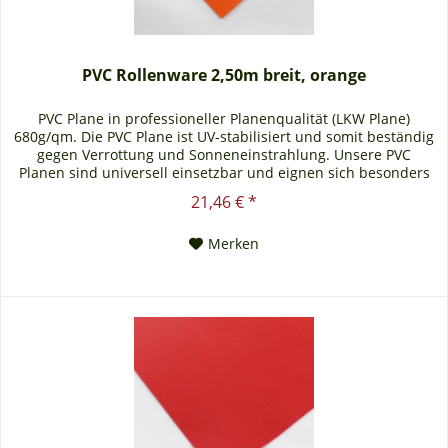
PVC Rollenware 2,50m breit, orange
PVC Plane in professioneller Planenqualität (LKW Plane)
680g/qm. Die PVC Plane ist UV-stabilisiert und somit beständig
gegen Verrottung und Sonneneinstrahlung. Unsere PVC
Planen sind universell einsetzbar und eignen sich besonders
als Carportplane, Balkonabtrennung, Abdeckplane für
21,46 € *
Brennholz, Sandkastenabdeckung oder für Ihren Anhänger.
Gerne erstellen wir Ihnen auch ein...
Merken