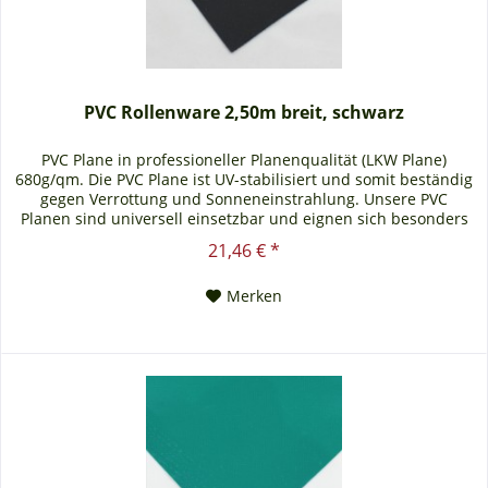
PVC Rollenware 2,50m breit, schwarz
PVC Plane in professioneller Planenqualität (LKW Plane)
680g/qm. Die PVC Plane ist UV-stabilisiert und somit beständig
gegen Verrottung und Sonneneinstrahlung. Unsere PVC
Planen sind universell einsetzbar und eignen sich besonders
als Carportplane, Balkonabtrennung, Abdeckplane für
21,46 € *
Brennholz, Sandkastenabdeckung oder für Ihren Anhänger.
Gerne erstellen wir Ihnen auch ein...
Merken