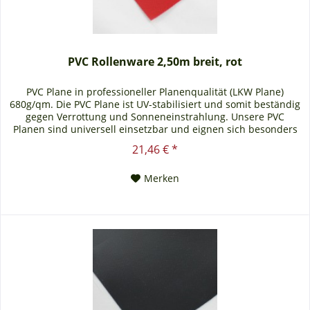
PVC Rollenware 2,50m breit, rot
PVC Plane in professioneller Planenqualität (LKW Plane)
680g/qm. Die PVC Plane ist UV-stabilisiert und somit beständig
gegen Verrottung und Sonneneinstrahlung. Unsere PVC
Planen sind universell einsetzbar und eignen sich besonders
als Carportplane, Balkonabtrennung, Abdeckplane für
21,46 € *
Brennholz, Sandkastenabdeckung oder für Ihren Anhänger.
Gerne erstellen wir Ihnen auch ein...
Merken