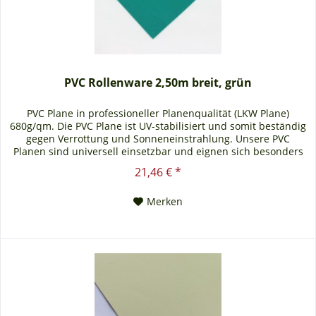
PVC Rollenware 2,50m breit, grün
PVC Plane in professioneller Planenqualität (LKW Plane)
680g/qm. Die PVC Plane ist UV-stabilisiert und somit beständig
gegen Verrottung und Sonneneinstrahlung. Unsere PVC
Planen sind universell einsetzbar und eignen sich besonders
als Carportplane, Balkonabtrennung, Abdeckplane für
21,46 € *
Brennholz, Sandkastenabdeckung oder für Ihren Anhänger.
Gerne erstellen wir Ihnen auch ein...
Merken