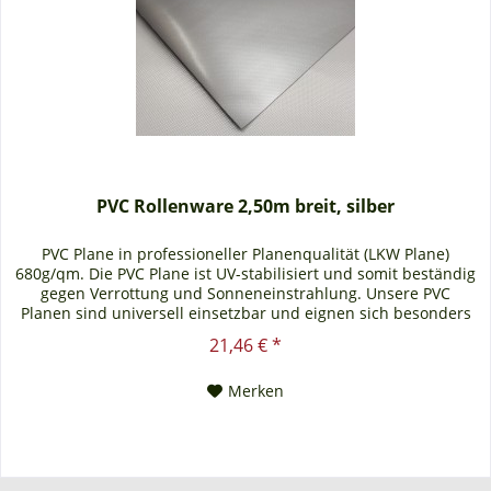
PVC Rollenware 2,50m breit, silber
PVC Plane in professioneller Planenqualität (LKW Plane)
680g/qm. Die PVC Plane ist UV-stabilisiert und somit beständig
gegen Verrottung und Sonneneinstrahlung. Unsere PVC
Planen sind universell einsetzbar und eignen sich besonders
als Carportplane, Balkonabtrennung, Abdeckplane für
21,46 € *
Brennholz, Sandkastenabdeckung oder für Ihren Anhänger.
Gerne erstellen wir Ihnen auch ein...
Merken