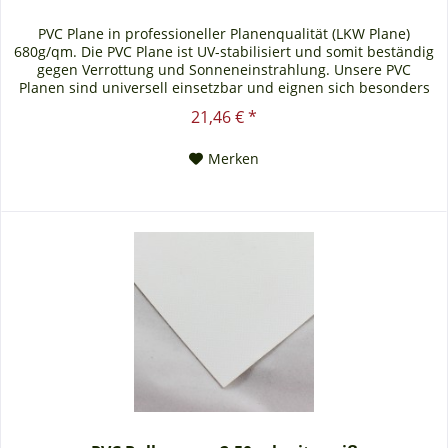
PVC Plane in professioneller Planenqualität (LKW Plane)
680g/qm. Die PVC Plane ist UV-stabilisiert und somit beständig
gegen Verrottung und Sonneneinstrahlung. Unsere PVC
Planen sind universell einsetzbar und eignen sich besonders
als Carportplane, Balkonabtrennung, Abdeckplane für
21,46 € *
Brennholz, Sandkastenabdeckung oder für Ihren Anhänger.
Gerne erstellen wir Ihnen auch ein...
Merken