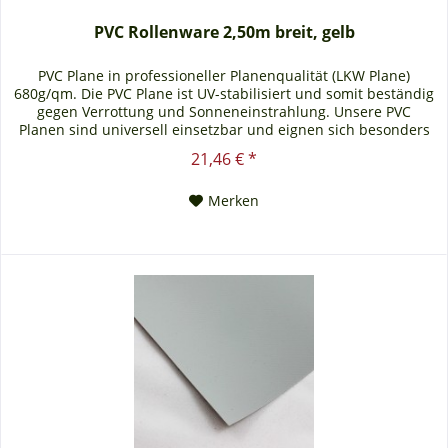
PVC Rollenware 2,50m breit, gelb
PVC Plane in professioneller Planenqualität (LKW Plane)
680g/qm. Die PVC Plane ist UV-stabilisiert und somit beständig
gegen Verrottung und Sonneneinstrahlung. Unsere PVC
Planen sind universell einsetzbar und eignen sich besonders
als Carportplane, Balkonabtrennung, Abdeckplane für
21,46 € *
Brennholz, Sandkastenabdeckung oder für Ihren Anhänger.
Gerne erstellen wir Ihnen auch ein...
Merken