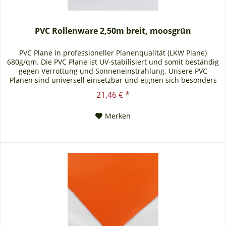
PVC Rollenware 2,50m breit, moosgrün
PVC Plane in professioneller Planenqualität (LKW Plane)
680g/qm. Die PVC Plane ist UV-stabilisiert und somit beständig
gegen Verrottung und Sonneneinstrahlung. Unsere PVC
Planen sind universell einsetzbar und eignen sich besonders
als Carportplane, Balkonabtrennung, Abdeckplane für
21,46 € *
Brennholz, Sandkastenabdeckung oder für Ihren Anhänger.
Gerne erstellen wir Ihnen auch ein...
Merken