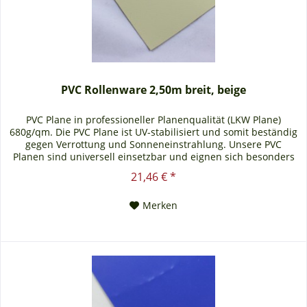
PVC Rollenware 2,50m breit, beige
PVC Plane in professioneller Planenqualität (LKW Plane)
680g/qm. Die PVC Plane ist UV-stabilisiert und somit beständig
gegen Verrottung und Sonneneinstrahlung. Unsere PVC
Planen sind universell einsetzbar und eignen sich besonders
als Carportplane, Balkonabtrennung, Abdeckplane für
21,46 € *
Brennholz, Sandkastenabdeckung oder für Ihren Anhänger.
Gerne erstellen wir Ihnen auch ein...
Merken