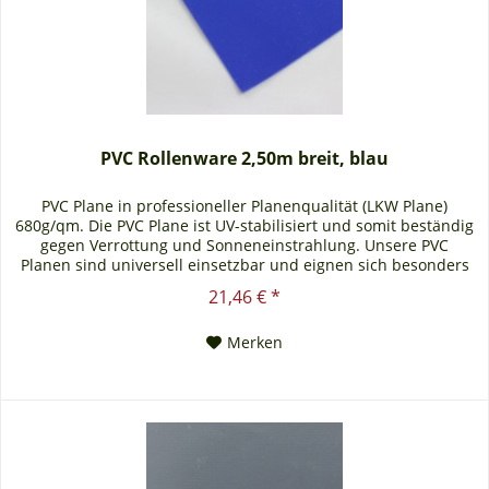
PVC Rollenware 2,50m breit, blau
PVC Plane in professioneller Planenqualität (LKW Plane)
680g/qm. Die PVC Plane ist UV-stabilisiert und somit beständig
gegen Verrottung und Sonneneinstrahlung. Unsere PVC
Planen sind universell einsetzbar und eignen sich besonders
als Carportplane, Balkonabtrennung, Abdeckplane für
21,46 € *
Brennholz, Sandkastenabdeckung oder für Ihren Anhänger.
Gerne erstellen wir Ihnen auch ein...
Merken