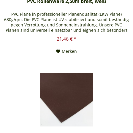
PVC Rollenware 2,50m breit, weiß
PVC Plane in professioneller Planenqualität (LKW Plane)
680g/qm. Die PVC Plane ist UV-stabilisiert und somit beständig
gegen Verrottung und Sonneneinstrahlung. Unsere PVC
Planen sind universell einsetzbar und eignen sich besonders
als Carportplane, Balkonabtrennung, Abdeckplane für
21,46 € *
Brennholz, Sandkastenabdeckung oder für Ihren Anhänger.
Gerne erstellen wir Ihnen auch ein...
Merken