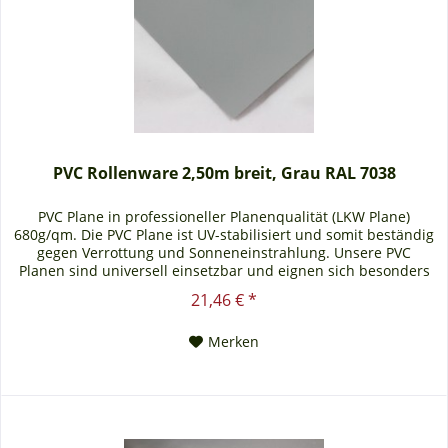
PVC Rollenware 2,50m breit, Grau RAL 7038
PVC Plane in professioneller Planenqualität (LKW Plane)
680g/qm. Die PVC Plane ist UV-stabilisiert und somit beständig
gegen Verrottung und Sonneneinstrahlung. Unsere PVC
Planen sind universell einsetzbar und eignen sich besonders
als Carportplane, Balkonabtrennung, Abdeckplane für
21,46 € *
Brennholz, Sandkastenabdeckung oder für Ihren Anhänger.
Gerne erstellen wir Ihnen auch ein...
Merken