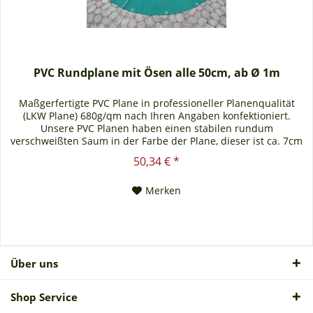
PVC Rundplane mit Ösen alle 50cm, ab Ø 1m
Maßgerfertigte PVC Plane in professioneller Planenqualität
(LKW Plane) 680g/qm nach Ihren Angaben konfektioniert.
Unsere PVC Planen haben einen stabilen rundum
verschweißten Saum in der Farbe der Plane, dieser ist ca. 7cm
breit. Jede PVC Plane lässt sich bei uns mit verzinkten Ösen
50,34 € *
oder auf Wunsch auch mit Edelstahlösen ausstatten. Die PVC
Plane ist UV-stabilisiert und somit...
Merken
Über uns
Shop Service