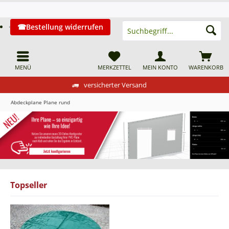
Bestellung widerrufen
MENÜ
MERKZETTEL
MEIN KONTO
WARENKORB
versicherter Versand
Abdeckplane Plane rund
Topseller