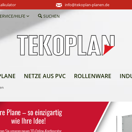
alkulator
info@tekoplan-planen.de
ERVICE/HILFE
SUCHEN
PLANE
NETZE AUS PVC
ROLLENWARE
IND
en