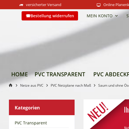
versicherter Versand
Online Planenk
Bestellung widerrufen
MEIN KONTO
S
HOME
PVC TRANSPARENT
PVC ABDECK
Netze aus PVC
PVC Netzplane nach Maß
Saum und ohne Ös
Kategorien
PVC Transparent