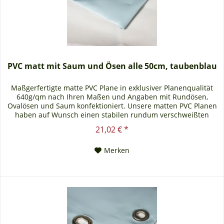
PVC matt mit Saum und Ösen alle 50cm, taubenblau
Maßgerfertigte matte PVC Plane in exklusiver Planenqualität
640g/qm nach Ihren Maßen und Angaben mit Rundösen,
Ovalösen und Saum konfektioniert. Unsere matten PVC Planen
haben auf Wunsch einen stabilen rundum verschweißten
Saum in der Farbe der Plane, dieser ist ca. 7cm breit. Jede
21,02 € *
matte PVC Plane lässt sich bei uns mit verzinkten Ösen oder
auf Wunsch auch mit Edelstahlösen...
Merken