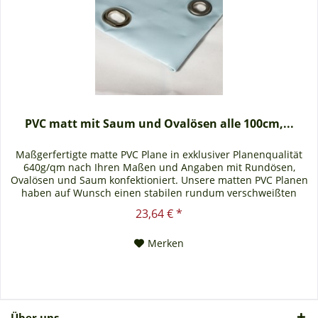
PVC matt mit Saum und Ovalösen alle 100cm,...
Maßgerfertigte matte PVC Plane in exklusiver Planenqualität
640g/qm nach Ihren Maßen und Angaben mit Rundösen,
Ovalösen und Saum konfektioniert. Unsere matten PVC Planen
haben auf Wunsch einen stabilen rundum verschweißten
Saum in der Farbe der Plane, dieser ist ca. 7cm breit. Jede
23,64 € *
matte PVC Plane lässt sich bei uns mit verzinkten Ösen oder
auf Wunsch auch mit Edelstahlösen...
Merken
Über uns