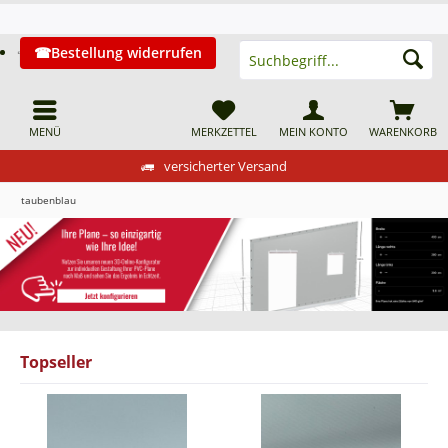
Bestellung widerrufen
MENÜ
MERKZETTEL
MEIN KONTO
WARENKORB
versicherter Versand
taubenblau
Topseller