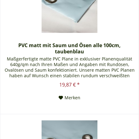
PVC matt mit Saum und Ösen alle 100cm,
taubenblau
Maßgerfertigte matte PVC Plane in exklusiver Planenqualität
640g/qm nach Ihren Maßen und Angaben mit Rundösen,
Ovalösen und Saum konfektioniert. Unsere matten PVC Planen
haben auf Wunsch einen stabilen rundum verschweißten
Saum in der Farbe der Plane, dieser ist ca. 7cm breit. Jede
19,87 € *
matte PVC Plane lässt sich bei uns mit verzinkten Ösen oder
auf Wunsch auch mit Edelstahlösen...
Merken