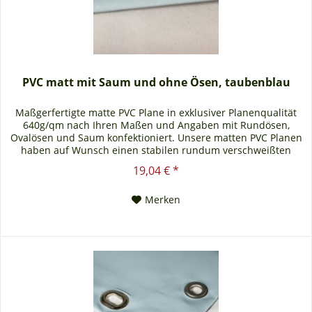
PVC matt mit Saum und ohne Ösen, taubenblau
Maßgerfertigte matte PVC Plane in exklusiver Planenqualität
640g/qm nach Ihren Maßen und Angaben mit Rundösen,
Ovalösen und Saum konfektioniert. Unsere matten PVC Planen
haben auf Wunsch einen stabilen rundum verschweißten
Saum in der Farbe der Plane, dieser ist ca. 7cm breit. Jede
19,04 € *
matte PVC Plane lässt sich bei uns mit verzinkten Ösen oder
auf Wunsch auch mit Edelstahlösen...
Merken