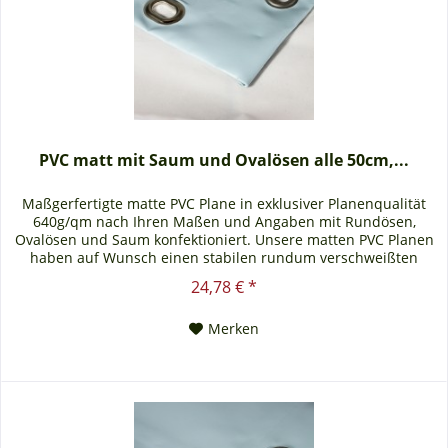
PVC matt mit Saum und Ovalösen alle 50cm,...
Maßgerfertigte matte PVC Plane in exklusiver Planenqualität
640g/qm nach Ihren Maßen und Angaben mit Rundösen,
Ovalösen und Saum konfektioniert. Unsere matten PVC Planen
haben auf Wunsch einen stabilen rundum verschweißten
Saum in der Farbe der Plane, dieser ist ca. 7cm breit. Jede
24,78 € *
matte PVC Plane lässt sich bei uns mit verzinkten Ösen oder
auf Wunsch auch mit Edelstahlösen...
Merken