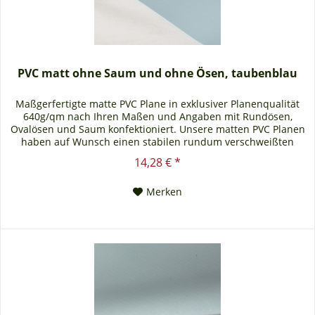
PVC matt ohne Saum und ohne Ösen, taubenblau
Maßgerfertigte matte PVC Plane in exklusiver Planenqualität
640g/qm nach Ihren Maßen und Angaben mit Rundösen,
Ovalösen und Saum konfektioniert. Unsere matten PVC Planen
haben auf Wunsch einen stabilen rundum verschweißten
Saum in der Farbe der Plane, dieser ist ca. 7cm breit. Jede
14,28 € *
matte PVC Plane lässt sich bei uns mit verzinkten Ösen oder
auf Wunsch auch mit Edelstahlösen...
Merken