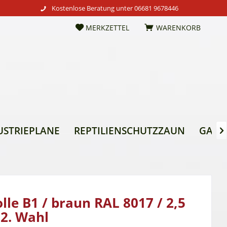
Kostenlose Beratung unter
06681 9678446
MERKZETTEL
WARENKORB
USTRIEPLANE
REPTILIENSCHUTZZAUN
GARTE

lle B1 / braun RAL 8017 / 2,5
2. Wahl