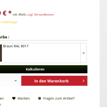
 € *
inkl. MwSt.
zzgl. Versandkosten
3-4 Werktage
rbe :
Braun RAL 8017
Kalkulieren
In den
Warenkorb
Fragen zum Artikel?
hen
Merken
n