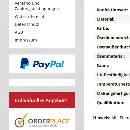
Versand und
Zahlungsbedingungen
Konfektionsart:
Widerrufsrecht
Material:
Datenschutz
Farbe:
AGB
Öseninnendurch
Impressum
Ösenaußendurc
Ösenmaterial:
Saum:
UV-Beständigkei
Temperaturbestä
Maßangefertigu
Individuelles Angebot?
Qualifikation:
Hinweis:
Alle Plan