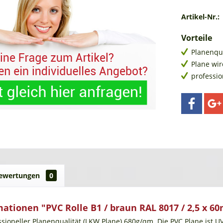
Artikel-Nr.:
Vorteile
Planenqu
Plane wir
professi
ewertungen
0
ationen "PVC Rolle B1 / braun RAL 8017 / 2,5 x 60
ssioneller Planenqualität (LKW Plane) 680g/qm. Die PVC Plane ist U