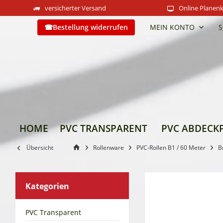
versicherter Versand
Online Planenk
Bestellung widerrufen
MEIN KONTO
S
HOME
PVC TRANSPARENT
PVC ABDECK
Übersicht
Rollenware
PVC-Rollen B1 / 60 Meter
B
Kategorien
PVC Transparent