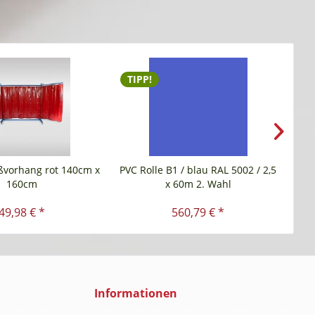
TIPP!
N
ßvorhang rot 140cm x
PVC Rolle B1 / blau RAL 5002 / 2,5
160cm
x 60m 2. Wahl
49,98 € *
560,79 € *
Informationen