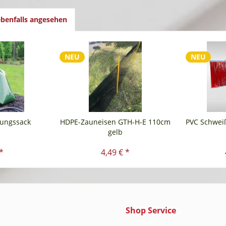
benfalls angesehen
NEU
NEU
ungssack
HDPE-Zauneisen GTH-H-E 110cm
PVC Schwei
gelb
*
4,49 € *
Shop Service