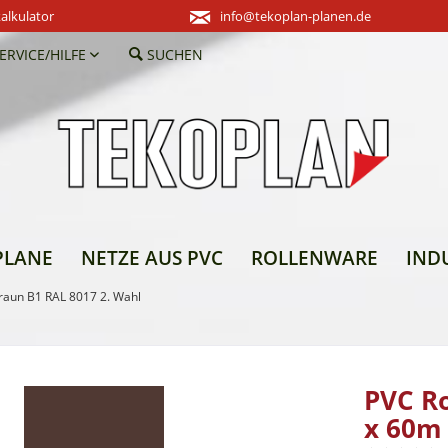
alkulator
info@tekoplan-planen.de
ERVICE/HILFE
SUCHEN
PLANE
NETZE AUS PVC
ROLLENWARE
IND
raun B1 RAL 8017 2. Wahl
PVC Ro
x 60m 