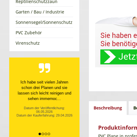
Reptilienschutzzaun
Garten / Bau / Industrie
Sonnensegel/Sonnenschutz
PVC Zubehör
Virenschutz
Top Service, top Produkt
Datum der Veröffentlichung:
10.04.2026
Datum der Kauferfahrung: 31.03.2026
Beschreibung
B
Produktinform
PVC Plane in profe