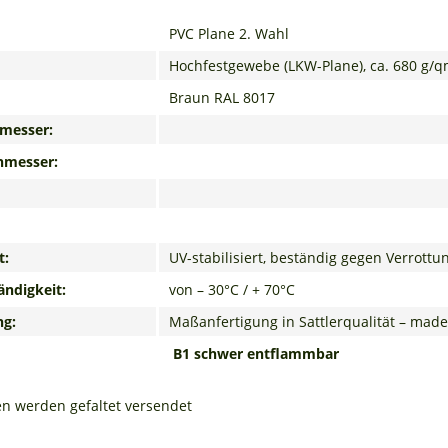
PVC Plane 2. Wahl
Hochfestgewebe (LKW-Plane), ca. 680 g/
Braun RAL 8017
messer:
hmesser:
t:
UV-stabilisiert, beständig gegen Verrot
ndigkeit:
von – 30°C / + 70°C
ng:
Maßanfertigung in Sattlerqualität – mad
B1 schwer entflammbar
en werden gefaltet versendet