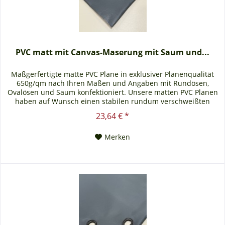
PVC matt mit Canvas-Maserung mit Saum und...
Maßgerfertigte matte PVC Plane in exklusiver Planenqualität
650g/qm nach Ihren Maßen und Angaben mit Rundösen,
Ovalösen und Saum konfektioniert. Unsere matten PVC Planen
haben auf Wunsch einen stabilen rundum verschweißten
Saum in der Farbe der Plane, dieser ist ca. 7cm breit. Jede
23,64 € *
matte PVC Plane lässt sich bei uns mit verzinkten Ösen oder
auf Wunsch auch mit Edelstahlösen...
Merken