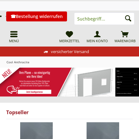
Bestellung widerrufen
MENÜ
MERKZETTEL
MEIN KONTO
WARENKORB
versicherter Versand
Cool Anthracite
Topseller