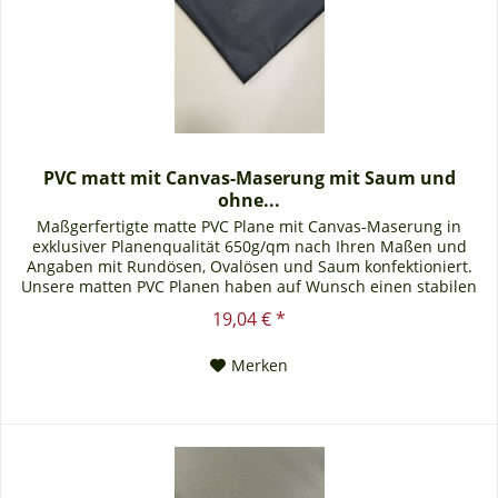
PVC matt mit Canvas-Maserung mit Saum und
ohne...
Maßgerfertigte matte PVC Plane mit Canvas-Maserung in
exklusiver Planenqualität 650g/qm nach Ihren Maßen und
Angaben mit Rundösen, Ovalösen und Saum konfektioniert.
Unsere matten PVC Planen haben auf Wunsch einen stabilen
rundum verschweißten Saum in der Farbe der Plane, dieser ist
19,04 € *
ca. 7cm breit. Jede matte PVC Plane lässt sich bei uns mit
verzinkten Ösen oder auf Wunsch...
Merken