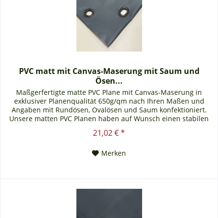
PVC matt mit Canvas-Maserung mit Saum und
Ösen...
Maßgerfertigte matte PVC Plane mit Canvas-Maserung in
exklusiver Planenqualität 650g/qm nach Ihren Maßen und
Angaben mit Rundösen, Ovalösen und Saum konfektioniert.
Unsere matten PVC Planen haben auf Wunsch einen stabilen
rundum verschweißten Saum in der Farbe der Plane, dieser ist
21,02 € *
ca. 7cm breit. Jede matte PVC Plane lässt sich bei uns mit
verzinkten Ösen oder auf Wunsch...
Merken