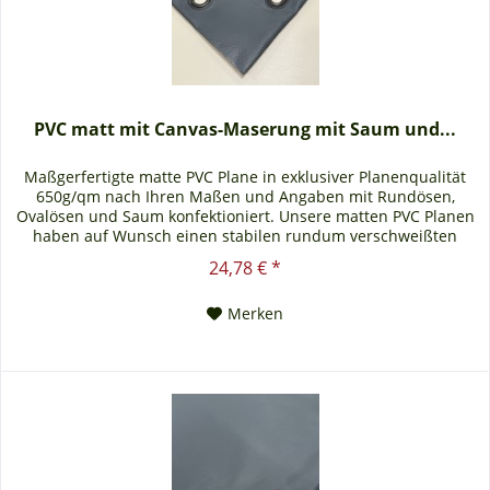
PVC matt mit Canvas-Maserung mit Saum und...
Maßgerfertigte matte PVC Plane in exklusiver Planenqualität
650g/qm nach Ihren Maßen und Angaben mit Rundösen,
Ovalösen und Saum konfektioniert. Unsere matten PVC Planen
haben auf Wunsch einen stabilen rundum verschweißten
Saum in der Farbe der Plane, dieser ist ca. 7cm breit. Jede
24,78 € *
matte PVC Plane lässt sich bei uns mit verzinkten Ösen oder
auf Wunsch auch mit Edelstahlösen...
Merken