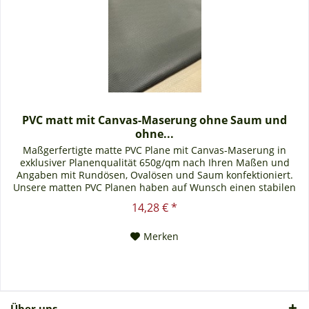
PVC matt mit Canvas-Maserung ohne Saum und
ohne...
Maßgerfertigte matte PVC Plane mit Canvas-Maserung in
exklusiver Planenqualität 650g/qm nach Ihren Maßen und
Angaben mit Rundösen, Ovalösen und Saum konfektioniert.
Unsere matten PVC Planen haben auf Wunsch einen stabilen
rundum verschweißten Saum in der Farbe der Plane, dieser ist
14,28 € *
ca. 7cm breit. Jede matte PVC Plane lässt sich bei uns mit
verzinkten Ösen oder auf Wunsch...
Merken
Über uns