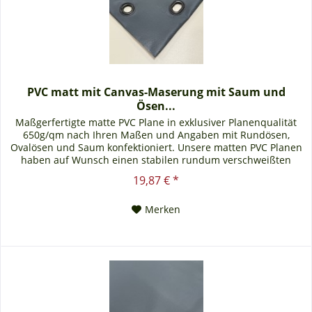
PVC matt mit Canvas-Maserung mit Saum und
Ösen...
Maßgerfertigte matte PVC Plane in exklusiver Planenqualität
650g/qm nach Ihren Maßen und Angaben mit Rundösen,
Ovalösen und Saum konfektioniert. Unsere matten PVC Planen
haben auf Wunsch einen stabilen rundum verschweißten
Saum in der Farbe der Plane, dieser ist ca. 7cm breit. Jede
19,87 € *
matte PVC Plane lässt sich bei uns mit verzinkten Ösen oder
auf Wunsch auch mit Edelstahlösen...
Merken