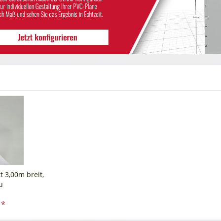
 3,00m breit,
u
 *