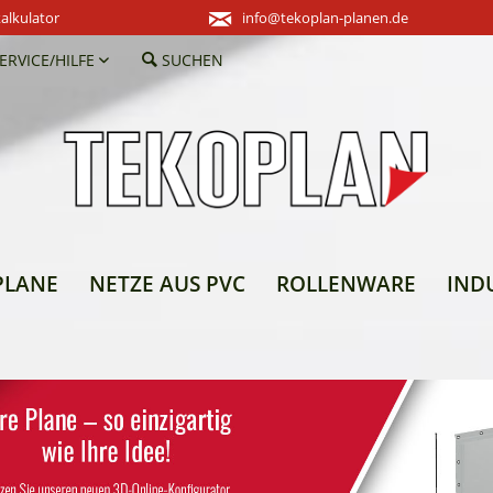
alkulator
info@tekoplan-planen.de
ERVICE/HILFE
SUCHEN
PLANE
NETZE AUS PVC
ROLLENWARE
IND