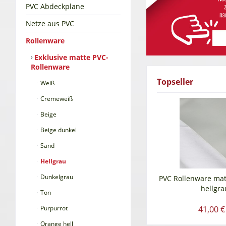
PVC Abdeckplane
Netze aus PVC
Rollenware
Exklusive matte PVC-
Rollenware
Topseller
Weiß
Cremeweiß
Beige
Beige dunkel
Sand
Hellgrau
Dunkelgrau
PVC Rollenware matt
hellgra
Ton
Purpurrot
41,00 €
Orange hell