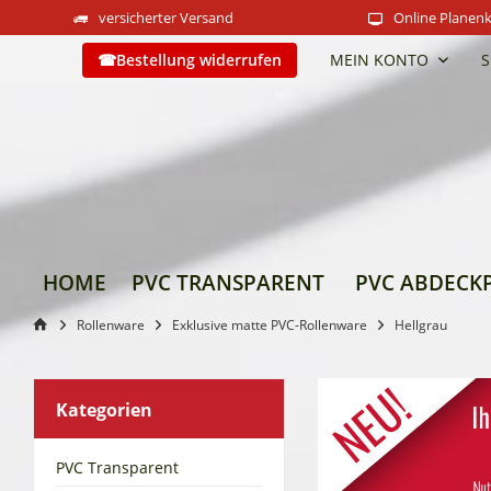
versicherter Versand
Online Planenk
Bestellung widerrufen
MEIN KONTO
S
HOME
PVC TRANSPARENT
PVC ABDECK
Rollenware
Exklusive matte PVC-Rollenware
Hellgrau
Kategorien
PVC Transparent