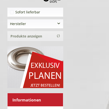
Sofort lieferbar
Hersteller
Tekoplan GmbH
Produkte anzeigen
Informationen