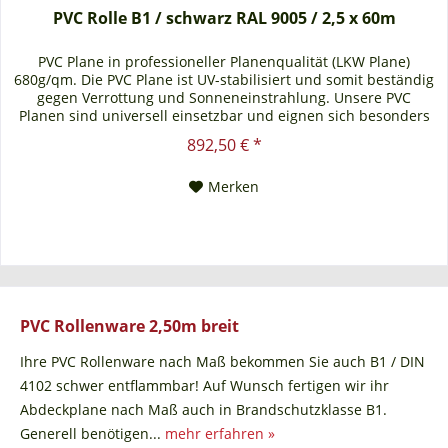
PVC Rolle B1 / schwarz RAL 9005 / 2,5 x 60m
PVC Plane in professioneller Planenqualität (LKW Plane)
680g/qm. Die PVC Plane ist UV-stabilisiert und somit beständig
gegen Verrottung und Sonneneinstrahlung. Unsere PVC
Planen sind universell einsetzbar und eignen sich besonders
als Carportplane, Balkonabtrennung, Abdeckplane für
892,50 € *
Brennholz, Sandkastenabdeckung oder für Ihren Anhänger.
Gerne erstellen wir Ihnen auch ein...
Merken
PVC Rollenware 2,50m breit
Ihre PVC Rollenware nach Maß bekommen Sie auch B1 / DIN
4102 schwer entflammbar! Auf Wunsch fertigen wir ihr
Abdeckplane nach Maß auch in Brandschutzklasse B1.
Generell benötigen...
mehr erfahren »