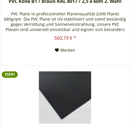
PVC Rolle B1 / braun RAL 8017 / 2,5 x 60m 2. Wahl
PVC Plane in professioneller Planenqualität (LKW Plane)
680g/qm. Die PVC Plane ist UV-stabilisiert und somit beständig
gegen Verrottung und Sonneneinstrahlung. Unsere PVC
Planen sind universell einsetzbar und eignen sich besonders
als Carportplane, Balkonabtrennung, Abdeckplane für
560,79 € *
Brennholz, Sandkastenabdeckung oder für Ihren Anhänger.
Gerne erstellen wir Ihnen auch ein...
Merken
TIPP!