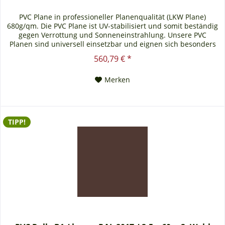
PVC Plane in professioneller Planenqualität (LKW Plane)
680g/qm. Die PVC Plane ist UV-stabilisiert und somit beständig
gegen Verrottung und Sonneneinstrahlung. Unsere PVC
Planen sind universell einsetzbar und eignen sich besonders
als Carportplane, Balkonabtrennung, Abdeckplane für
560,79 € *
Brennholz, Sandkastenabdeckung oder für Ihren Anhänger.
Gerne erstellen wir Ihnen auch ein...
Merken
TIPP!