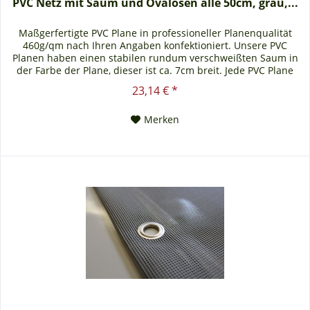
PVC Netz mit Saum und Ovalösen alle 50cm, grau,...
Maßgerfertigte PVC Plane in professioneller Planenqualität
460g/qm nach Ihren Angaben konfektioniert. Unsere PVC
Planen haben einen stabilen rundum verschweißten Saum in
der Farbe der Plane, dieser ist ca. 7cm breit. Jede PVC Plane
lässt sich bei uns mit verzinkten Ösen oder auf Wunsch auch
23,14 € *
mit Edelstahlösen ausstatten. Die PVC Plane ist UV-stabilisiert
und somit beständig...
Merken