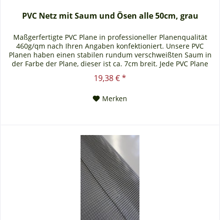
PVC Netz mit Saum und Ösen alle 50cm, grau
Maßgerfertigte PVC Plane in professioneller Planenqualität
460g/qm nach Ihren Angaben konfektioniert. Unsere PVC
Planen haben einen stabilen rundum verschweißten Saum in
der Farbe der Plane, dieser ist ca. 7cm breit. Jede PVC Plane
lässt sich bei uns mit verzinkten Ösen oder auf Wunsch auch
19,38 € *
mit Edelstahlösen ausstatten. Die PVC Plane ist UV-stabilisiert
und somit beständig...
Merken