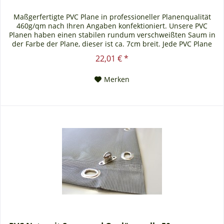
Maßgerfertigte PVC Plane in professioneller Planenqualität
460g/qm nach Ihren Angaben konfektioniert. Unsere PVC
Planen haben einen stabilen rundum verschweißten Saum in
der Farbe der Plane, dieser ist ca. 7cm breit. Jede PVC Plane
lässt sich bei uns mit verzinkten Ösen oder auf Wunsch auch
22,01 € *
mit Edelstahlösen ausstatten. Die PVC Plane ist UV-stabilisiert
und somit beständig...
Merken