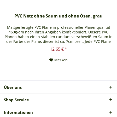
PVC Netz ohne Saum und ohne Ösen, grau
Maßgerfertigte PVC Plane in professioneller Planenqualität
460g/qm nach Ihren Angaben konfektioniert. Unsere PVC
Planen haben einen stabilen rundum verschweißten Saum in
der Farbe der Plane, dieser ist ca. 7cm breit. Jede PVC Plane
lässt sich bei uns mit verzinkten Ösen oder auf Wunsch auch
12,65 € *
mit Edelstahlösen ausstatten. Die PVC Plane ist UV-stabilisiert
und somit beständig...
Merken
Über uns
Shop Service
Informationen