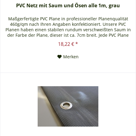
PVC Netz mit Saum und Ösen alle 1m, grau
Maßgerfertigte PVC Plane in professioneller Planenqualität
460g/qm nach Ihren Angaben konfektioniert. Unsere PVC
Planen haben einen stabilen rundum verschweißten Saum in
der Farbe der Plane, dieser ist ca. 7cm breit. Jede PVC Plane
lässt sich bei uns mit verzinkten Ösen oder auf Wunsch auch
18,22 € *
mit Edelstahlösen ausstatten. Die PVC Plane ist UV-stabilisiert
und somit beständig...
Merken