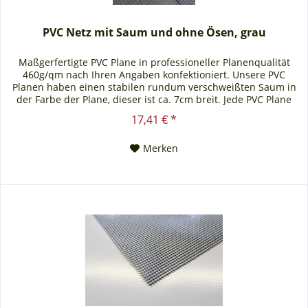
PVC Netz mit Saum und ohne Ösen, grau
Maßgerfertigte PVC Plane in professioneller Planenqualität
460g/qm nach Ihren Angaben konfektioniert. Unsere PVC
Planen haben einen stabilen rundum verschweißten Saum in
der Farbe der Plane, dieser ist ca. 7cm breit. Jede PVC Plane
lässt sich bei uns mit verzinkten Ösen oder auf Wunsch auch
17,41 € *
mit Edelstahlösen ausstatten. Die PVC Plane ist UV-stabilisiert
und somit beständig...
Merken