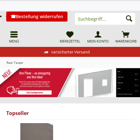
Bestellung widerrufen
MENÜ
MERKZETTEL
MEIN KONTO
WARENKORB
versicherter Versand
Raw Taupe
Topseller