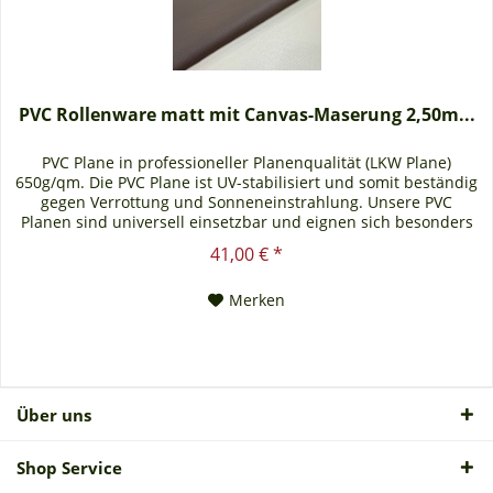
PVC Rollenware matt mit Canvas-Maserung 2,50m...
PVC Plane in professioneller Planenqualität (LKW Plane)
650g/qm. Die PVC Plane ist UV-stabilisiert und somit beständig
gegen Verrottung und Sonneneinstrahlung. Unsere PVC
Planen sind universell einsetzbar und eignen sich besonders
als Carportplane, Balkonabtrennung, Abdeckplane für
41,00 € *
Brennholz, Sandkastenabdeckung oder für Ihren
Anhänger. Gerne erstellen wir Ihnen auch ein...
Merken
Über uns
Shop Service