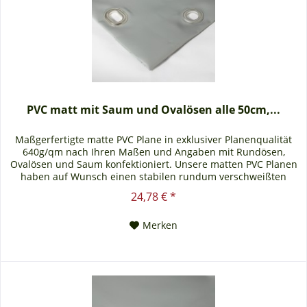
PVC matt mit Saum und Ovalösen alle 50cm,...
Maßgerfertigte matte PVC Plane in exklusiver Planenqualität
640g/qm nach Ihren Maßen und Angaben mit Rundösen,
Ovalösen und Saum konfektioniert. Unsere matten PVC Planen
haben auf Wunsch einen stabilen rundum verschweißten
Saum in der Farbe der Plane, dieser ist ca. 7cm breit. Jede
24,78 € *
matte PVC Plane lässt sich bei uns mit verzinkten Ösen oder
auf Wunsch auch mit Edelstahlösen...
Merken