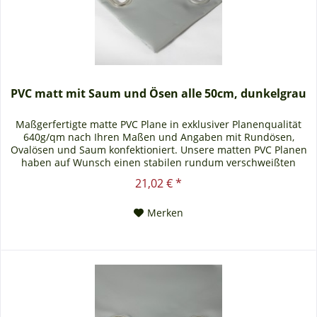
PVC matt mit Saum und Ösen alle 50cm, dunkelgrau
Maßgerfertigte matte PVC Plane in exklusiver Planenqualität
640g/qm nach Ihren Maßen und Angaben mit Rundösen,
Ovalösen und Saum konfektioniert. Unsere matten PVC Planen
haben auf Wunsch einen stabilen rundum verschweißten
Saum in der Farbe der Plane, dieser ist ca. 7cm breit. Jede
21,02 € *
matte PVC Plane lässt sich bei uns mit verzinkten Ösen oder
auf Wunsch auch mit Edelstahlösen...
Merken