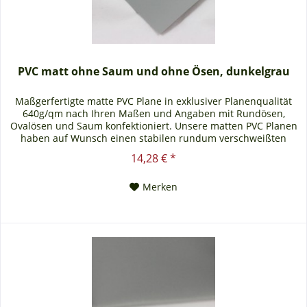
PVC matt ohne Saum und ohne Ösen, dunkelgrau
Maßgerfertigte matte PVC Plane in exklusiver Planenqualität
640g/qm nach Ihren Maßen und Angaben mit Rundösen,
Ovalösen und Saum konfektioniert. Unsere matten PVC Planen
haben auf Wunsch einen stabilen rundum verschweißten
Saum in der Farbe der Plane, dieser ist ca. 7cm breit. Jede
14,28 € *
matte PVC Plane lässt sich bei uns mit verzinkten Ösen oder
auf Wunsch auch mit Edelstahlösen...
Merken