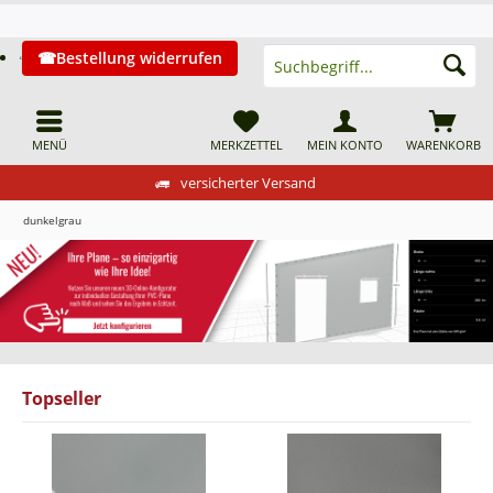
Bestellung widerrufen
MENÜ
MERKZETTEL
MEIN KONTO
WARENKORB
versicherter Versand
dunkelgrau
Topseller