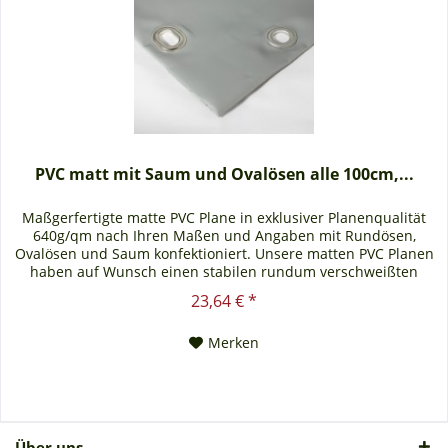
PVC matt mit Saum und Ovalösen alle 100cm,...
Maßgerfertigte matte PVC Plane in exklusiver Planenqualität
640g/qm nach Ihren Maßen und Angaben mit Rundösen,
Ovalösen und Saum konfektioniert. Unsere matten PVC Planen
haben auf Wunsch einen stabilen rundum verschweißten
Saum in der Farbe der Plane, dieser ist ca. 7cm breit. Jede
23,64 € *
matte PVC Plane lässt sich bei uns mit verzinkten Ösen oder
auf Wunsch auch mit Edelstahlösen...
Merken
Über uns