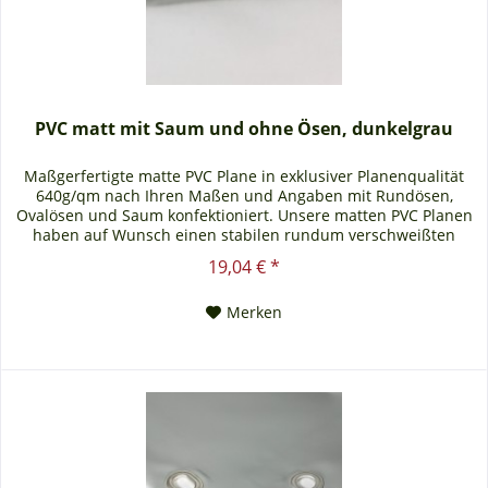
PVC matt mit Saum und ohne Ösen, dunkelgrau
Maßgerfertigte matte PVC Plane in exklusiver Planenqualität
640g/qm nach Ihren Maßen und Angaben mit Rundösen,
Ovalösen und Saum konfektioniert. Unsere matten PVC Planen
haben auf Wunsch einen stabilen rundum verschweißten
Saum in der Farbe der Plane, dieser ist ca. 7cm breit. Jede
19,04 € *
matte PVC Plane lässt sich bei uns mit verzinkten Ösen oder
auf Wunsch auch mit Edelstahlösen...
Merken