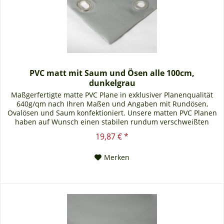
PVC matt mit Saum und Ösen alle 100cm,
dunkelgrau
Maßgerfertigte matte PVC Plane in exklusiver Planenqualität
640g/qm nach Ihren Maßen und Angaben mit Rundösen,
Ovalösen und Saum konfektioniert. Unsere matten PVC Planen
haben auf Wunsch einen stabilen rundum verschweißten
Saum in der Farbe der Plane, dieser ist ca. 7cm breit. Jede
19,87 € *
matte PVC Plane lässt sich bei uns mit verzinkten Ösen oder
auf Wunsch auch mit Edelstahlösen...
Merken