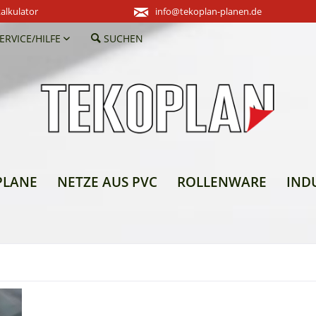
alkulator
info@tekoplan-planen.de
ERVICE/HILFE
SUCHEN
PLANE
NETZE AUS PVC
ROLLENWARE
IND