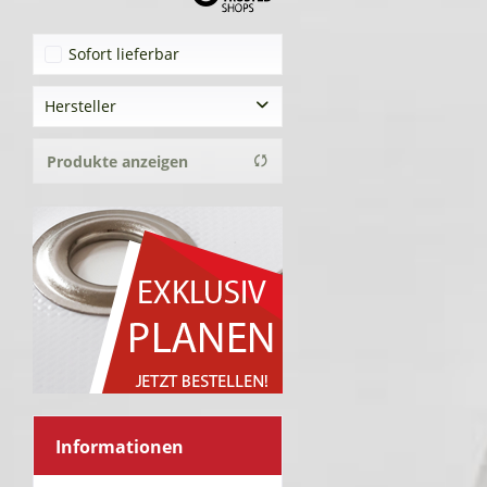
Sofort lieferbar
Hersteller
Tekoplan GmbH
Produkte anzeigen
Informationen