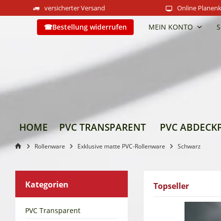
versicherter Versand
Online Planenk
Bestellung widerrufen
MEIN KONTO
S
HOME
PVC TRANSPARENT
PVC ABDECK
Rollenware
Exklusive matte PVC-Rollenware
Schwarz
Kategorien
Topseller
PVC Transparent