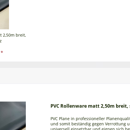
 2,50m breit,
z
 *
PVC Rollenware matt 2,50m breit,
PVC Plane in professioneller Planenqualit
und somit beständig gegen Verrottung 
universell einsetzbar und eignen sich b