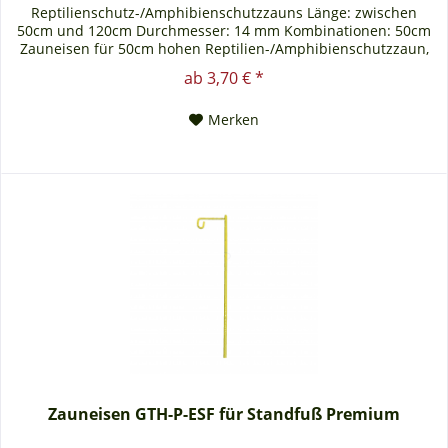
Reptilienschutz-/Amphibienschutzzauns Länge: zwischen
50cm und 120cm Durchmesser: 14 mm Kombinationen: 50cm
Zauneisen für 50cm hohen Reptilien-/Amphibienschutzzaun,
usw. Immer die selbe Höhe von Zauneisen und
ab 3,70 € *
Reptilienschutzzaun bestellen. WICHTIG: Nur in Verbindung
mit dem Standfuß und dessen Zaunausführung, nicht für die
Merken
standard und...
Zauneisen GTH-P-ESF für Standfuß Premium