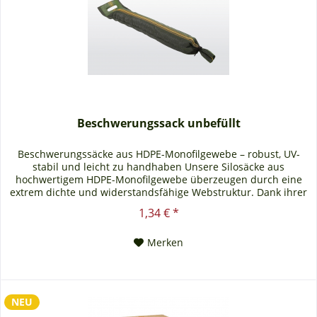
Beschwerungssack unbefüllt
Beschwerungssäcke aus HDPE-Monofilgewebe – robust, UV-
stabil und leicht zu handhaben Unsere Silosäcke aus
hochwertigem HDPE-Monofilgewebe überzeugen durch eine
extrem dichte und widerstandsfähige Webstruktur. Dank ihrer
ausgezeichneten UV-Stabilität sind die Lichtenstein Silosäcke
1,34 € *
für den mehrjährigen Einsatz im Außenbereich geeignet –
ideal zur zuverlässigen Fixierung von...
Merken
NEU