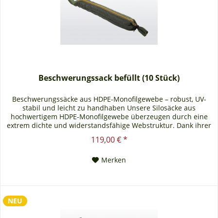
Beschwerungssack befüllt (10 Stück)
Beschwerungssäcke aus HDPE-Monofilgewebe – robust, UV-
stabil und leicht zu handhaben Unsere Silosäcke aus
hochwertigem HDPE-Monofilgewebe überzeugen durch eine
extrem dichte und widerstandsfähige Webstruktur. Dank ihrer
ausgezeichneten UV-Stabilität sind die Lichtenstein Silosäcke
119,00 € *
für den mehrjährigen Einsatz im Außenbereich geeignet –
ideal zur zuverlässigen Fixierung von...
Merken
NEU