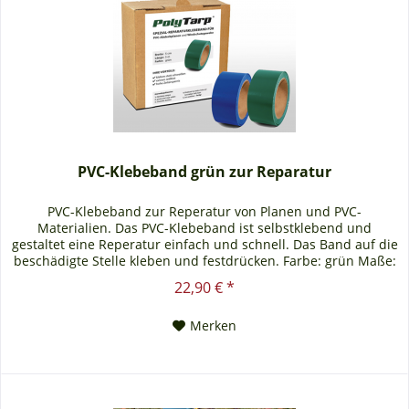
PVC-Klebeband grün zur Reparatur
PVC-Klebeband zur Reperatur von Planen und PVC-
Materialien. Das PVC-Klebeband ist selbstklebend und
gestaltet eine Reperatur einfach und schnell. Das Band auf die
beschädigte Stelle kleben und festdrücken. Farbe: grün Maße:
5cm x 500cm Grammatur: 650gr./qm Anwendungsbereiche: -
22,90 € *
Reptilienschutzzäune - Amphibienschutzzäune -
Abdeckplanen - Terrassenplanen - usw.
Merken