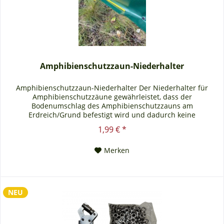
Amphibienschutzzaun-Niederhalter
Amphibienschutzzaun-Niederhalter Der Niederhalter für
Amphibienschutzzäune gewährleistet, dass der
Bodenumschlag des Amphibienschutzzauns am
Erdreich/Grund befestigt wird und dadurch keine
Schlupflöcher oder Lücken entstehen. Der Niederhalter wird
1,99 € *
einfach mit einem Hammer an der Kante des Umschlags
soweit in den Boden geschlagen, dass dieser den Umschlag an
Merken
den Untergrund...
NEU