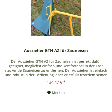
Auszieher GTH-AZ für Zauneisen
Der Auszieher GTH-AZ für Zauneisen ist perfekt dafür
geeignet, möglichst einfach und komfortabel in der Erde
steckende Zauneisen zu entfernen. Der Auszieher ist einfach
und robust in der Bedienung, aber er erfüllt trotzdem seinen
Zweck, wenn nicht sogar, darüber hinaus. Geeignet für die
134,47 € *
Zauneisen des Reptilienschutz- und Amphibienschutzzauns
Farbe: gelb Gewicht:
Merken