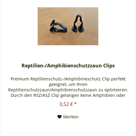
Reptilien-/Amphibienschutzzaun Clips
Premium Reptilienschutz-/Amphibineschutz Clip perfekt
geeignet, um Ihren
Reptilienschutzzaun/Amphibienschutzzaun zu optimieren.
Durch den RSZ/ASZ Clip gelangen keine Amphibien oder
Reptilien durch die Ösen des Reptilien- und
0,52 € *
Amphibienschutzzaun Material: Hartkunststoff Größe:
geeignet für 16mm Rundösen Farbe: schwarz
Merken