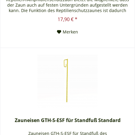
der Zaun auch auf festen Untergründen aufgestellt werden
kann. Die Funktion des Reptilienschutzzaunes ist dadurch
nicht eingeschränkt. Ob auf Pflaster, Schotter oder Asphalt,
17,90 € *
unser Reptilien-/Amphibienschutzzaun ist durch den
Standfuß auch dort perfekt einsetzbar. Das zur Zaunhöhe...
Merken
Zauneisen GTH-S-ESF für Standfuß Standard
Zauneisen GTH-S-ESF für Standfuß des