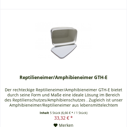
Reptilieneimer/Amphibieneimer GTH-E
Der rechteckige Reptilieneimer/Amphibieneimer GTH-E bietet
durch seine Form und Maße eine ideale Lösung im Bereich
des Reptilienschutzes/Amphibienschutzes . Zugleich ist unser
Amphibieneimer/Reptilieneimer aus lebensmittelechtem
Kunststoff, was ihn für diesen Einsatz prädestiniert. Zudem
Inhalt
5 Stück
(6,66 € * / 1 Stück)
kommen die auf Wunsch gefertigten
33,32 € *
Entwässerungsöffnungen, die das Ablaufen und Absickern...
Merken