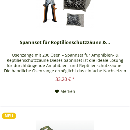
Spannset für Reptilienschutzzäune &...
Ösenzange mit 200 Ösen – Spannset für Amphibien- &
Reptilienschutzzäune Dieses Sapnnset ist die ideale Lösung
für durchhängende Amphibien- und Reptilienschutzzäune .
Die handliche Ösenzange ermöglicht das einfache Nachsetzen
von Ösen direkt vor Ort – ganz ohne Spezialwerkzeug oder
33,20 € *
aufwendige Montage. Anwendungsgebiet: Zum nachträglichen
Spannen von Reptilienschutzzäunen und...
Merken
NEU