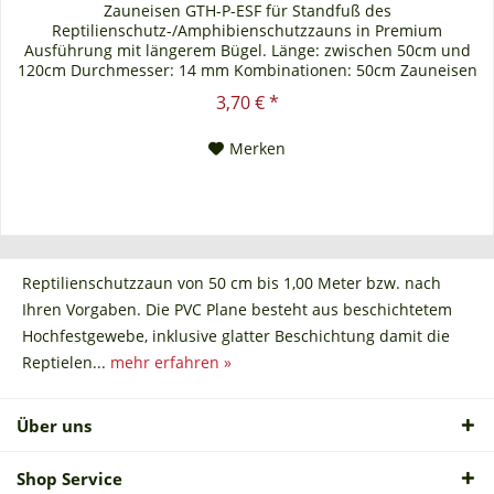
Zauneisen GTH-P-ESF für Standfuß des
Reptilienschutz-/Amphibienschutzzauns in Premium
Ausführung mit längerem Bügel. Länge: zwischen 50cm und
120cm Durchmesser: 14 mm Kombinationen: 50cm Zauneisen
für 50cm hohen Reptilien-/Amphibienschutzzaun, usw. Immer
3,70 € *
die selbe Höhe von Zauneisen und Reptilienschutzzaun
bestellen. WICHTIG: Nur in Verbindung mit dem Standfuß und
Merken
dessen...
Reptilienschutzzaun von 50 cm bis 1,00 Meter bzw. nach
Ihren Vorgaben. Die PVC Plane besteht aus beschichtetem
Hochfestgewebe, inklusive glatter Beschichtung damit die
Reptielen...
mehr erfahren »
Über uns
Shop Service