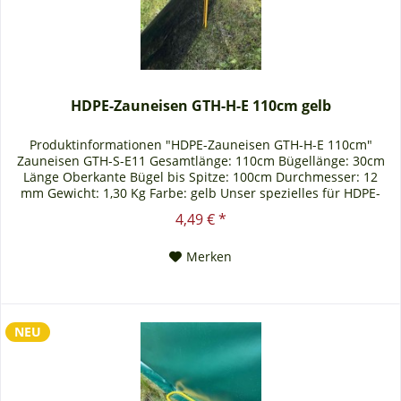
HDPE-Zauneisen GTH-H-E 110cm gelb
Produktinformationen "HDPE-Zauneisen GTH-H-E 110cm"
Zauneisen GTH-S-E11 Gesamtlänge: 110cm Bügellänge: 30cm
Länge Oberkante Bügel bis Spitze: 100cm Durchmesser: 12
mm Gewicht: 1,30 Kg Farbe: gelb Unser spezielles für HDPE-
Folien und Rhizomsperren entwickeltes HDPE-Zauneisen
4,49 € *
eignet sich perfekt für den Aufbau eines Zauns. Das Eisen
wird über die Folie gestellt und in den...
Merken
NEU