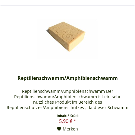
Reptilienschwamm/Amphibienschwamm
Reptilienschwamm/Amphibienschwamm Der
Reptilienschwamm/Amphibienschwamm ist ein sehr
nützliches Produkt im Bereich des
Reptilienschutzes/Amphibienschutzes , da dieser Schwamm
das Austrockenen der Reptilien und Amphibien verhindert,
Inhalt
5 Stück
falls sich diese etwas länger in unserem bestens dafür
5,90 € *
geeigneten Reptilieneimer/Amphibieneimer befinden. Maße:
Merken
15cm x 10cm x 5cm (LxBxH) Farbe:...