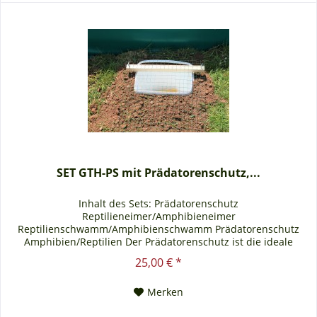
SET GTH-PS mit Prädatorenschutz,...
Inhalt des Sets: Prädatorenschutz
Reptilieneimer/Amphibieneimer
Reptilienschwamm/Amphibienschwamm Prädatorenschutz
Amphibien/Reptilien Der Prädatorenschutz ist die ideale
Lösung für das Prädatorenproblem . Durch diesen Schutz wird
25,00 € *
das eingreifen verschiedener Tiere, zum Beispiel
Wildschweine, Füchse, Waschbären oder anderen in den dazu
Merken
passenden Reptilieneimer/Amphibieneimer...