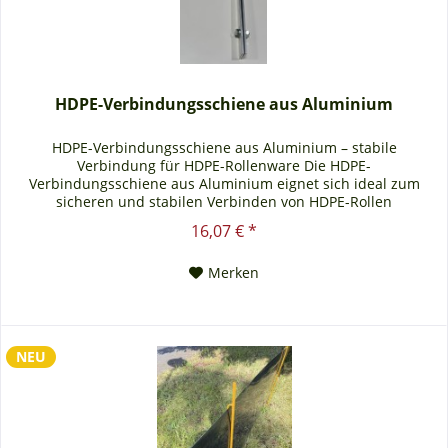
HDPE-Verbindungsschiene aus Aluminium
HDPE-Verbindungsschiene aus Aluminium – stabile
Verbindung für HDPE-Rollenware Die HDPE-
Verbindungsschiene aus Aluminium eignet sich ideal zum
sicheren und stabilen Verbinden von HDPE-Rollen
miteinander. Das robuste Aluminiumprofil sorgt für eine
16,07 € *
zuverlässige Fixierung und ermöglicht eine saubere,
belastbare Verbindung einzelner HDPE-Bahnen oder
Merken
Rollenabschnitte. Dank der...
NEU