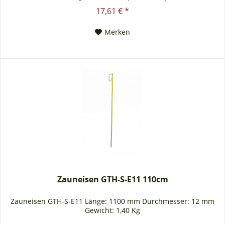
Schlangenplatten heizt es sich schneller auf, wodurch sich die
17,61 € *
Schlangen, Reptilien, Amphibien eher anlocken lassen und
sich wohlfühlen. Die Platte...
Merken
Zauneisen GTH-S-E11 110cm
Zauneisen GTH-S-E11 Länge: 1100 mm Durchmesser: 12 mm
Gewicht: 1,40 Kg