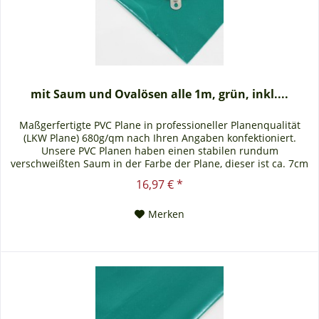
mit Saum und Ovalösen alle 1m, grün, inkl....
Maßgerfertigte PVC Plane in professioneller Planenqualität
(LKW Plane) 680g/qm nach Ihren Angaben konfektioniert.
Unsere PVC Planen haben einen stabilen rundum
verschweißten Saum in der Farbe der Plane, dieser ist ca. 7cm
breit. Jede PVC Plane lässt sich bei uns mit verzinkten Ösen
16,97 € *
oder auf Wunsch auch mit Edelstahlösen ausstatten. Die PVC
Plane ist UV-stabilisiert und somit...
Merken