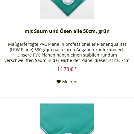
mit Saum und Ösen alle 50cm, grün
Maßgerfertigte PVC Plane in professioneller Planenqualität
(LKW Plane) 680g/qm nach Ihren Angaben konfektioniert.
Unsere PVC Planen haben einen stabilen rundum
verschweißten Saum in der Farbe der Plane, dieser ist ca. 7cm
breit. Jede PVC Plane lässt sich bei uns mit verzinkten Ösen
14,78 € *
oder auf Wunsch auch mit Edelstahlösen ausstatten. Die PVC
Plane ist UV-stabilisiert und somit...
Merken