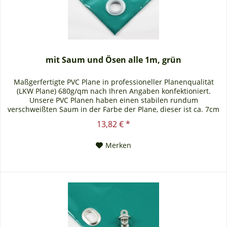
mit Saum und Ösen alle 1m, grün
Maßgerfertigte PVC Plane in professioneller Planenqualität
(LKW Plane) 680g/qm nach Ihren Angaben konfektioniert.
Unsere PVC Planen haben einen stabilen rundum
verschweißten Saum in der Farbe der Plane, dieser ist ca. 7cm
breit. Jede PVC Plane lässt sich bei uns mit verzinkten Ösen
13,82 € *
oder auf Wunsch auch mit Edelstahlösen ausstatten. Die PVC
Plane ist UV-stabilisiert und somit...
Merken