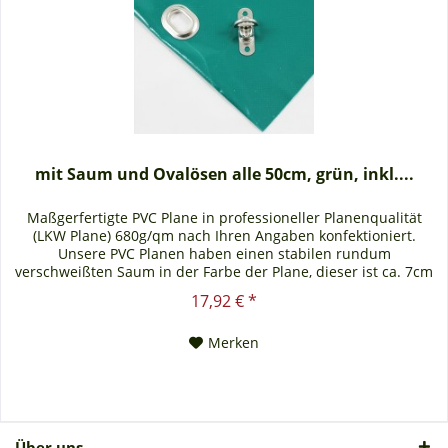
mit Saum und Ovalösen alle 50cm, grün, inkl....
Maßgerfertigte PVC Plane in professioneller Planenqualität
(LKW Plane) 680g/qm nach Ihren Angaben konfektioniert.
Unsere PVC Planen haben einen stabilen rundum
verschweißten Saum in der Farbe der Plane, dieser ist ca. 7cm
breit. Jede PVC Plane lässt sich bei uns mit verzinkten Ösen
17,92 € *
oder auf Wunsch auch mit Edelstahlösen ausstatten. Die PVC
Plane ist UV-stabilisiert und somit...
Merken
Über uns