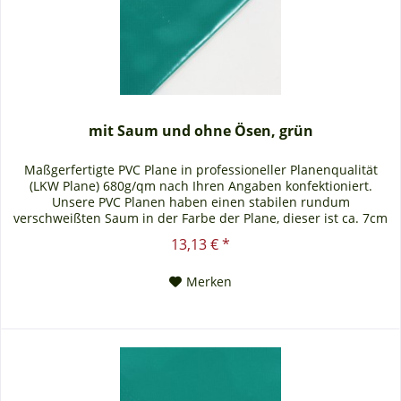
mit Saum und ohne Ösen, grün
Maßgerfertigte PVC Plane in professioneller Planenqualität
(LKW Plane) 680g/qm nach Ihren Angaben konfektioniert.
Unsere PVC Planen haben einen stabilen rundum
verschweißten Saum in der Farbe der Plane, dieser ist ca. 7cm
breit. Jede PVC Plane lässt sich bei uns mit verzinkten Ösen
13,13 € *
oder auf Wunsch auch mit Edelstahlösen ausstatten. Die PVC
Plane ist UV-stabilisiert und somit...
Merken