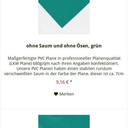
ohne Saum und ohne Ösen, grün
Maßgerfertigte PVC Plane in professioneller Planenqualität
(LKW Plane) 680g/qm nach Ihren Angaben konfektioniert.
Unsere PVC Planen haben einen stabilen rundum
verschweißten Saum in der Farbe der Plane, dieser ist ca. 7cm
breit. Jede PVC Plane lässt sich bei uns mit verzinkten Ösen
9,16 € *
oder auf Wunsch auch mit Edelstahlösen ausstatten. Die PVC
Plane ist UV-stabilisiert und somit...
Merken