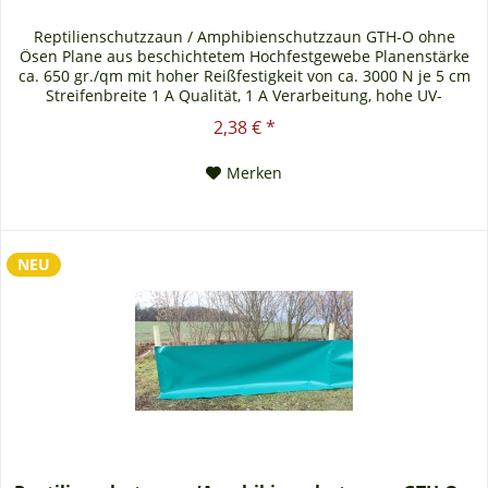
Reptilienschutzzaun / Amphibienschutzzaun GTH-O ohne
Ösen Plane aus beschichtetem Hochfestgewebe Planenstärke
ca. 650 gr./qm mit hoher Reißfestigkeit von ca. 3000 N je 5 cm
Streifenbreite 1 A Qualität, 1 A Verarbeitung, hohe UV-
Beständigkeit. Der Reptilien- und Amphibienschutzzaun wird
2,38 € *
ohne Ösen und ohne Kederverbindung ausgeliefert.
Technische Informationen:...
Merken
NEU