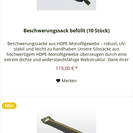
Beschwerungssack befüllt (10 Stück)
Beschwerungssäcke aus HDPE-Monofilgewebe – robust, UV-
stabil und leicht zu handhaben Unsere Silosäcke aus
hochwertigem HDPE-Monofilgewebe überzeugen durch eine
extrem dichte und widerstandsfähige Webstruktur. Dank ihrer
ausgezeichneten UV-Stabilität sind die Lichtenstein Silosäcke
119,00 € *
für den mehrjährigen Einsatz im Außenbereich geeignet –
ideal zur zuverlässigen Fixierung von...
Merken
NEU