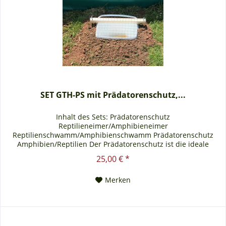
SET GTH-PS mit Prädatorenschutz,...
Inhalt des Sets: Prädatorenschutz
Reptilieneimer/Amphibieneimer
Reptilienschwamm/Amphibienschwamm Prädatorenschutz
Amphibien/Reptilien Der Prädatorenschutz ist die ideale
Lösung für das Prädatorenproblem . Durch diesen Schutz wird
25,00 € *
das eingreifen verschiedener Tiere, zum Beispiel
Wildschweine, Füchse, Waschbären oder anderen in den dazu
Merken
passenden Reptilieneimer/Amphibieneimer...