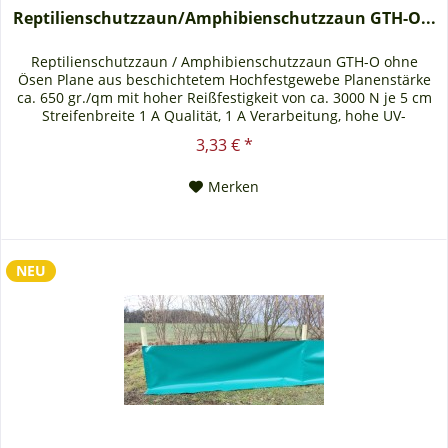
Reptilienschutzzaun/Amphibienschutzzaun GTH-O...
Reptilienschutzzaun / Amphibienschutzzaun GTH-O ohne
Ösen Plane aus beschichtetem Hochfestgewebe Planenstärke
ca. 650 gr./qm mit hoher Reißfestigkeit von ca. 3000 N je 5 cm
Streifenbreite 1 A Qualität, 1 A Verarbeitung, hohe UV-
Beständigkeit. Der Reptilien- und Amphibienschutzzaun wird
3,33 € *
ohne Ösen und ohne Kederverbindung ausgeliefert.
Technische Informationen:...
Merken
NEU