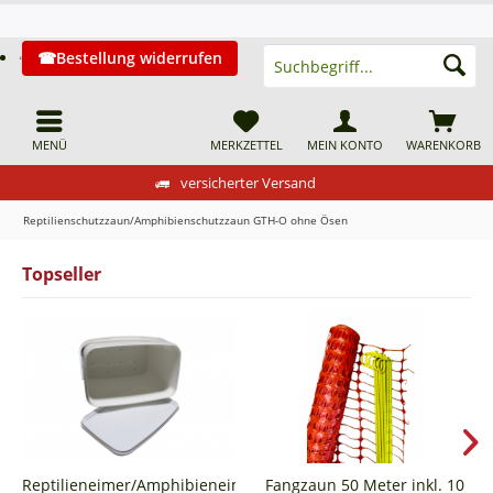
Bestellung widerrufen
MENÜ
MERKZETTEL
MEIN KONTO
WARENKORB
versicherter Versand
Reptilienschutzzaun/Amphibienschutzzaun GTH-O ohne Ösen
Topseller
Reptilieneimer/Amphibieneimer
Fangzaun 50 Meter inkl. 10