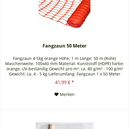
Fangzaun 50 Meter
Fangzaun 4-5kg orange Höhe: 1 m Länge: 50 m (Rolle)
Maschenweite: 100x40 mm Material: Kunststoff (HDPE) Farbe:
orange, UV-beständig Gewicht pro m²: ca. 80 g/m² - 100 g/m²
Gewicht: ca. 4 - 5 kg Lieferumfang: Fangzaun 1 x 50 Meter
orange extra reißfester und strapzierfähiger Fangzaun für alle
41,99 € *
Arten von Absperrungen vielseitig einsetzbar, z. B. im Tief-,
Hoch-, Straßen-,...
Merken