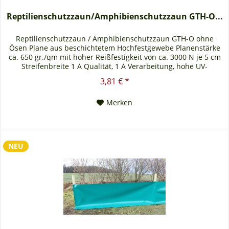
Reptilienschutzzaun/Amphibienschutzzaun GTH-O...
Reptilienschutzzaun / Amphibienschutzzaun GTH-O ohne
Ösen Plane aus beschichtetem Hochfestgewebe Planenstärke
ca. 650 gr./qm mit hoher Reißfestigkeit von ca. 3000 N je 5 cm
Streifenbreite 1 A Qualität, 1 A Verarbeitung, hohe UV-
Beständigkeit. Der Reptilien- und Amphibienschutzzaun wird
3,81 € *
ohne Ösen und ohne Kederverbindung ausgeliefert.
Technische Informationen:...
Merken
NEU