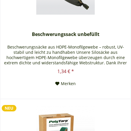
Beschwerungssack unbefüllt
Beschwerungssäcke aus HDPE-Monofilgewebe – robust, UV-
stabil und leicht zu handhaben Unsere Silosäcke aus
hochwertigem HDPE-Monofilgewebe überzeugen durch eine
extrem dichte und widerstandsfähige Webstruktur. Dank ihrer
ausgezeichneten UV-Stabilität sind die Lichtenstein Silosäcke
1,34 € *
für den mehrjährigen Einsatz im Außenbereich geeignet –
ideal zur zuverlässigen Fixierung von...
Merken
NEU