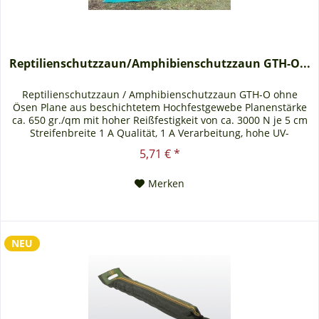
Reptilienschutzzaun/Amphibienschutzzaun GTH-O...
Reptilienschutzzaun / Amphibienschutzzaun GTH-O ohne
Ösen Plane aus beschichtetem Hochfestgewebe Planenstärke
ca. 650 gr./qm mit hoher Reißfestigkeit von ca. 3000 N je 5 cm
Streifenbreite 1 A Qualität, 1 A Verarbeitung, hohe UV-
Beständigkeit. Der Reptilien- und Amphibienschutzzaun wird
5,71 € *
ohne Ösen und ohne Kederverbindung ausgeliefert.
Technische Informationen:...
Merken
NEU