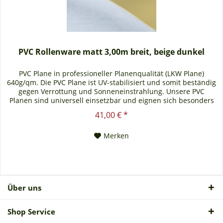
PVC Rollenware matt 3,00m breit, beige dunkel
PVC Plane in professioneller Planenqualität (LKW Plane)
640g/qm. Die PVC Plane ist UV-stabilisiert und somit beständig
gegen Verrottung und Sonneneinstrahlung. Unsere PVC
Planen sind universell einsetzbar und eignen sich besonders
als Carportplane, Balkonabtrennung, Abdeckplane für
41,00 € *
Brennholz, Sandkastenabdeckung oder für Ihren
Anhänger. Gerne erstellen wir Ihnen auch ein...
Merken
Über uns
Shop Service