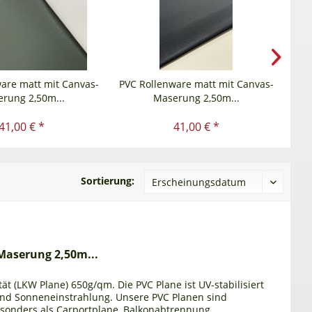
are matt mit Canvas-
PVC Rollenware matt mit Canvas-
PVC
rung 2,50m...
Maserung 2,50m...
41,00 € *
41,00 € *
Sortierung:
Maserung 2,50m...
ät (LKW Plane) 650g/qm. Die PVC Plane ist UV-stabilisiert
und Sonneneinstrahlung. Unsere PVC Planen sind
esonders als Carportplane, Balkonabtrennung,