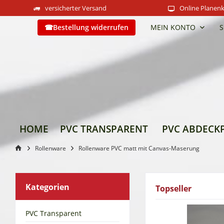
versicherter Versand
Online Planenk
Bestellung widerrufen
MEIN KONTO
S
HOME
PVC TRANSPARENT
PVC ABDECK
Rollenware
Rollenware PVC matt mit Canvas-Maserung
Kategorien
Topseller
PVC Transparent