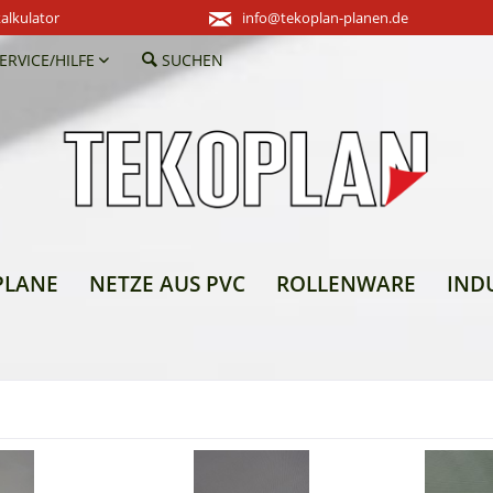
alkulator
info@tekoplan-planen.de
ERVICE/HILFE
SUCHEN
PLANE
NETZE AUS PVC
ROLLENWARE
IND