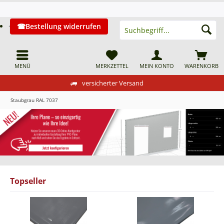
Bestellung widerrufen
MENÜ
MERKZETTEL
MEIN KONTO
WARENKORB
versicherter Versand
Staubgrau RAL 7037
Topseller