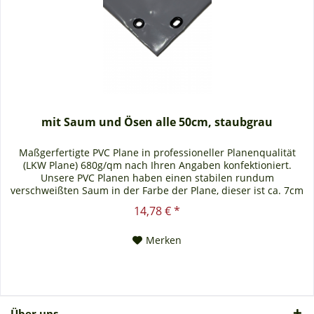
mit Saum und Ösen alle 50cm, staubgrau
Maßgerfertigte PVC Plane in professioneller Planenqualität
(LKW Plane) 680g/qm nach Ihren Angaben konfektioniert.
Unsere PVC Planen haben einen stabilen rundum
verschweißten Saum in der Farbe der Plane, dieser ist ca. 7cm
breit. Jede PVC Plane lässt sich bei uns mit verzinkten Ösen
14,78 € *
oder auf Wunsch auch mit Edelstahlösen ausstatten. Die PVC
Plane ist UV-stabilisiert und somit...
Merken
Über uns