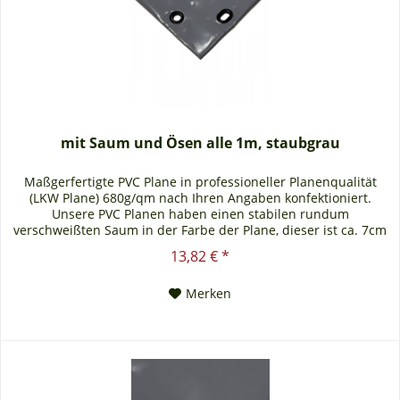
mit Saum und Ösen alle 1m, staubgrau
Maßgerfertigte PVC Plane in professioneller Planenqualität
(LKW Plane) 680g/qm nach Ihren Angaben konfektioniert.
Unsere PVC Planen haben einen stabilen rundum
verschweißten Saum in der Farbe der Plane, dieser ist ca. 7cm
breit. Jede PVC Plane lässt sich bei uns mit verzinkten Ösen
13,82 € *
oder auf Wunsch auch mit Edelstahlösen ausstatten. Die PVC
Plane ist UV-stabilisiert und somit...
Merken