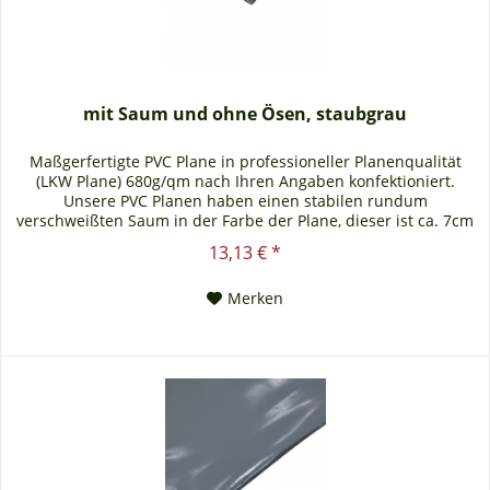
mit Saum und ohne Ösen, staubgrau
Maßgerfertigte PVC Plane in professioneller Planenqualität
(LKW Plane) 680g/qm nach Ihren Angaben konfektioniert.
Unsere PVC Planen haben einen stabilen rundum
verschweißten Saum in der Farbe der Plane, dieser ist ca. 7cm
breit. Jede PVC Plane lässt sich bei uns mit verzinkten Ösen
13,13 € *
oder auf Wunsch auch mit Edelstahlösen ausstatten. Die PVC
Plane ist UV-stabilisiert und somit...
Merken