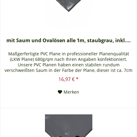
mit Saum und Ovalösen alle 1m, staubgrau, inkl....
Maßgerfertigte PVC Plane in professioneller Planenqualität
(LKW Plane) 680g/qm nach Ihren Angaben konfektioniert.
Unsere PVC Planen haben einen stabilen rundum
verschweißten Saum in der Farbe der Plane, dieser ist ca. 7cm
breit. Jede PVC Plane lässt sich bei uns mit verzinkten Ösen
16,97 € *
oder auf Wunsch auch mit Edelstahlösen ausstatten. Die PVC
Plane ist UV-stabilisiert und somit...
Merken