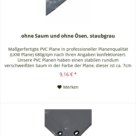
ohne Saum und ohne Ösen, staubgrau
Maßgerfertigte PVC Plane in professioneller Planenqualität
(LKW Plane) 680g/qm nach Ihren Angaben konfektioniert.
Unsere PVC Planen haben einen stabilen rundum
verschweißten Saum in der Farbe der Plane, dieser ist ca. 7cm
breit. Jede PVC Plane lässt sich bei uns mit verzinkten Ösen
9,16 € *
oder auf Wunsch auch mit Edelstahlösen ausstatten. Die PVC
Plane ist UV-stabilisiert und somit...
Merken