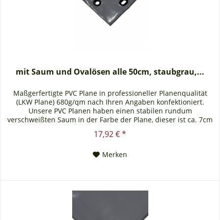
mit Saum und Ovalösen alle 50cm, staubgrau,...
Maßgerfertigte PVC Plane in professioneller Planenqualität
(LKW Plane) 680g/qm nach Ihren Angaben konfektioniert.
Unsere PVC Planen haben einen stabilen rundum
verschweißten Saum in der Farbe der Plane, dieser ist ca. 7cm
breit. Jede PVC Plane lässt sich bei uns mit verzinkten Ösen
17,92 € *
oder auf Wunsch auch mit Edelstahlösen ausstatten. Die PVC
Plane ist UV-stabilisiert und somit...
Merken