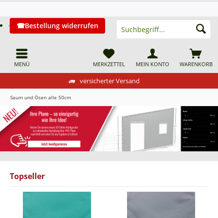
Bestellung widerrufen
MENÜ
MERKZETTEL
MEIN KONTO
WARENKORB
versicherter Versand
Saum und Ösen alle 50cm
Topseller