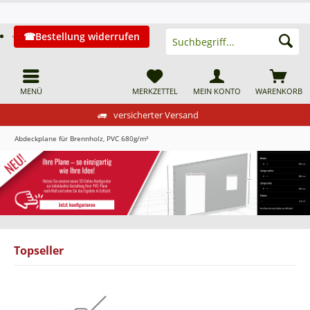
Bestellung widerrufen
MENÜ
MERKZETTEL
MEIN KONTO
WARENKORB
versicherter Versand
Abdeckplane für Brennholz, PVC 680g/m²
Topseller