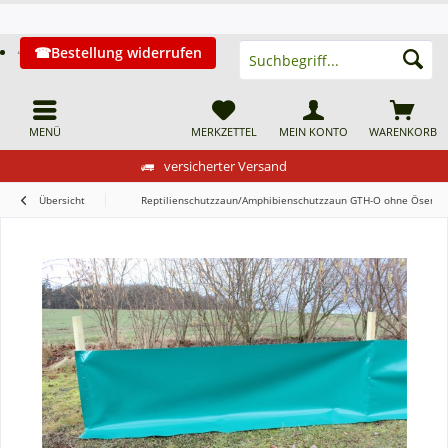
Bestellung widerrufen
MENÜ
MERKZETTEL
MEIN KONTO
WARENKORB
versicherter Versand
Übersicht
Reptilienschutzzaun/Amphibienschutzzaun GTH-O ohne Ösen