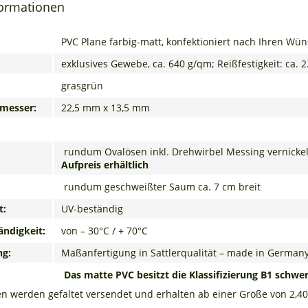
formationen
PVC Plane farbig-matt, konfektioniert nach Ihren Wü
exklusives Gewebe, ca. 640 g/qm; Reißfestigkeit: ca. 2
grasgrün
messer:
22,5 mm x 13,5 mm
rundum Ovalösen inkl. Drehwirbel Messing vernickel
Aufpreis erhältlich
rundum geschweißter Saum ca. 7 cm breit
t:
UV-beständig
ndigkeit:
von – 30°C / + 70°C
ng:
Maßanfertigung in Sattlerqualität – made in German
Das matte PVC besitzt die Klassifizierung
B1 schwe
en werden gefaltet versendet und erhalten ab einer Größe von 2,4