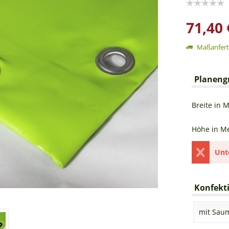
71,40 
Maßanferti
Planeng
Breite in M
Höhe in Me
Unt
Konfekti