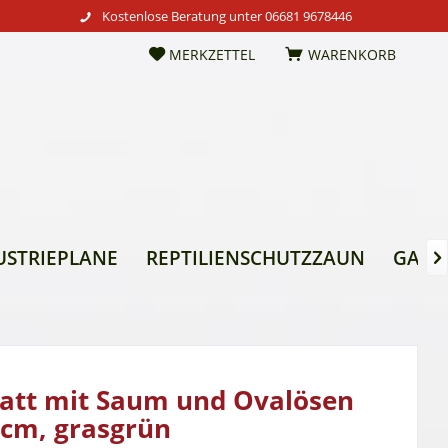
Kostenlose Beratung unter
06681 9678446
MERKZETTEL
WARENKORB
USTRIEPLANE
REPTILIENSCHUTZZAUN
GARTE

att mit Saum und Ovalösen
0cm, grasgrün