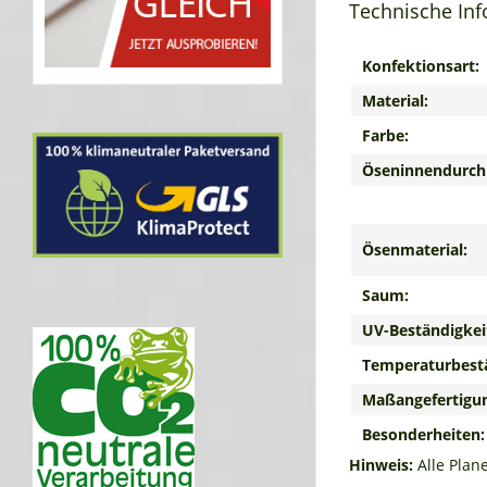
Technische In
Konfektionsart:
Material:
Farbe:
Öseninnendurch
Ösenmaterial:
Saum:
UV-Beständigkei
Temperaturbestä
Maßangefertigu
Besonderheiten:
Hinweis:
Alle Plan