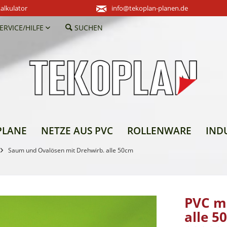
alkulator
info@tekoplan-planen.de
ERVICE/HILFE
SUCHEN
PLANE
NETZE AUS PVC
ROLLENWARE
IND
Saum und Ovalösen mit Drehwirb. alle 50cm
PVC m
alle 5