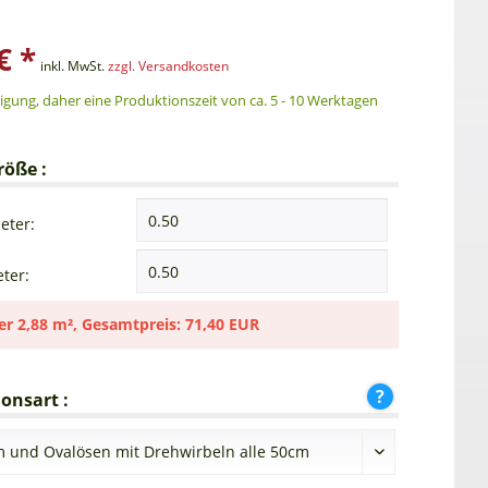
€ *
inkl. MwSt.
zzgl. Versandkosten
gung, daher eine Produktionszeit von ca. 5 - 10 Werktagen
röße :
eter:
ter:
er
2,88 m²
,
Gesamtpreis:
71,40 EUR
onsart :