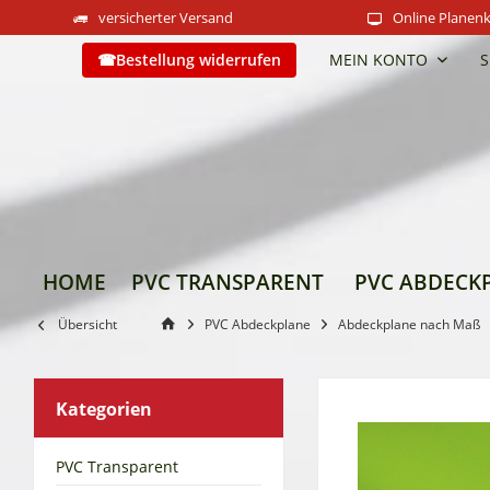
versicherter Versand
Online Planenk
Bestellung widerrufen
MEIN KONTO
S
HOME
PVC TRANSPARENT
PVC ABDECK
Übersicht
PVC Abdeckplane
Abdeckplane nach Maß
Kategorien
PVC Transparent