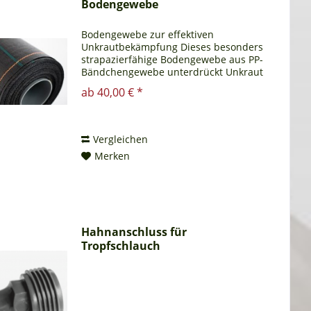
Bodengewebe
Bodengewebe zur effektiven
Unkrautbekämpfung Dieses besonders
strapazierfähige Bodengewebe aus PP-
Bändchengewebe unterdrückt Unkraut
ganz ohne chemische Zusätze. Durch
ab 40,00 € *
die dunkle Färbung und die dichte
Webstruktur ist es nahezu...
Vergleichen
Merken
Hahnanschluss für
Tropfschlauch