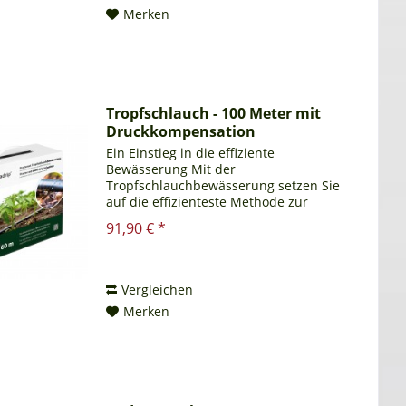
Merken
Tropfschlauch - 100 Meter mit
Druckkompensation
Ein Einstieg in die effiziente
Bewässerung Mit der
Tropfschlauchbewässerung setzen Sie
auf die effizienteste Methode zur
Pflanzenversorgung – und sparen dabei
91,90 € *
auch noch Wasser. Die Installation ist
kinderleicht, und das System lässt
sich...
Vergleichen
Merken