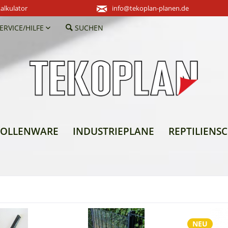
alkulator
info@tekoplan-planen.de
ERVICE/HILFE
SUCHEN
ROLLENWARE
INDUSTRIEPLANE
REPTILIENS
NEU