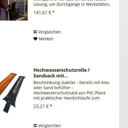
Lösung, um Durchgänge in Werkstätten,
Lagern, Stallungen oder auch im
141,61 € *
privaten Bereich flexibel abzutrennen.
Dank seiner klaren...
Vergleichen
Merken
Hochwasserschutzrolle /
Sandsack mit...
Beschreibung stabiler - bereits mit Kies
oder Sand befüllter -
Hochwasserschutzsack aus PVC-Plane
mit praktischer Handschlaufe zum
einfachen handhaben und verlegen.
23,21 € *
Der Hochwasserschutzsack wird
komplett geschlossen geliefert.
Länge:...
Vergleichen