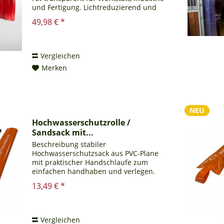
und Fertigung. Lichtreduzierend und
robust. Schweißschutzvorhang PVC für
49,98 € *
Werkstatt, Industrie und Fertigung
Unser PVC...
Vergleichen
Merken
NEU
Hochwasserschutzrolle /
Sandsack mit...
Beschreibung stabiler
Hochwasserschutzsack aus PVC-Plane
mit praktischer Handschlaufe zum
einfachen handhaben und verlegen.
Der Hochwasserschutzsack kann
13,49 € *
einfach durch eine Öffnung mit Kies,
Sand oder anderem Material befüllt
werden....
Vergleichen