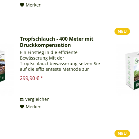
Merken
NEU
Tropfschlauch - 400 Meter mit
Druckkompensation
Ein Einstieg in die effiziente
Bewässerung Mit der
Tropfschlauchbewässerung setzen Sie
auf die effizienteste Methode zur
Pflanzenversorgung – und sparen dabei
299,90 € *
auch noch Wasser. Die Installation ist
kinderleicht, und das System lässt
sich...
Vergleichen
Merken
NEU