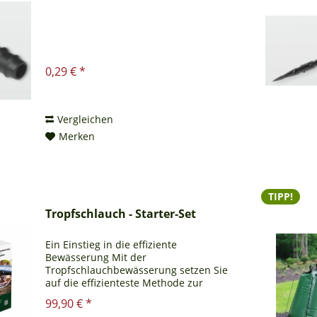
0,29 € *
Vergleichen
Merken
TIPP!
Tropfschlauch - Starter-Set
Ein Einstieg in die effiziente
Bewässerung Mit der
Tropfschlauchbewässerung setzen Sie
auf die effizienteste Methode zur
Pflanzenversorgung – und sparen dabei
99,90 € *
auch noch Wasser. Die Installation ist