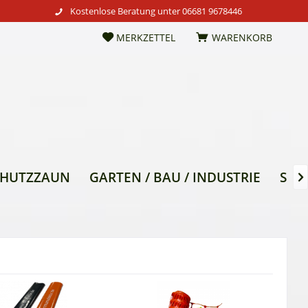
Kostenlose Beratung unter
06681 9678446
MERKZETTEL
WARENKORB
CHUTZZAUN
GARTEN / BAU / INDUSTRIE
SON

TI