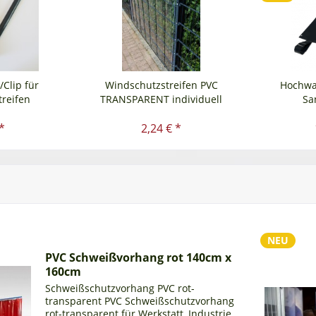
Clip für
Windschutzstreifen PVC
Hochwas
treifen
TRANSPARENT individuell
Sa
*
2,24 € *
NEU
PVC Schweißvorhang rot 140cm x
160cm
Schweißschutzvorhang PVC rot-
transparent PVC Schweißschutzvorhang
rot-transparent für Werkstatt, Industrie