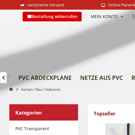
versicherter Versand
Online Planenk
Bestellung widerrufen
MEIN KONTO
S
ENT
PVC ABDECKPLANE
NETZE AUS PVC

Garten / Bau / Industrie
Kategorien
Topseller
PVC Transparent