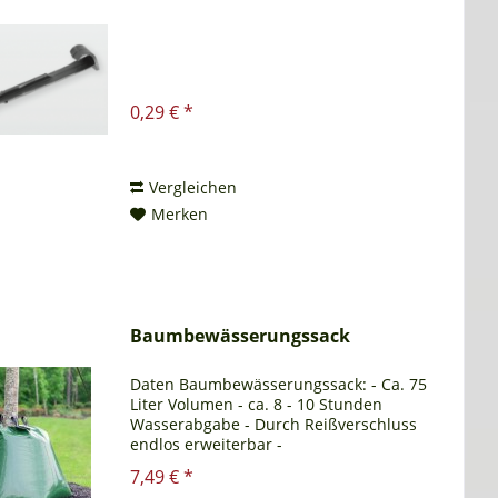
0,29 € *
Vergleichen
Merken
Baumbewässerungssack
Daten Baumbewässerungssack: - Ca. 75
Liter Volumen - ca. 8 - 10 Stunden
Wasserabgabe - Durch Reißverschluss
endlos erweiterbar -
Diebstahlsicherung - Farbe: grün - UV
7,49 € *
stabil - Polyethylen Vorteile: - einfache