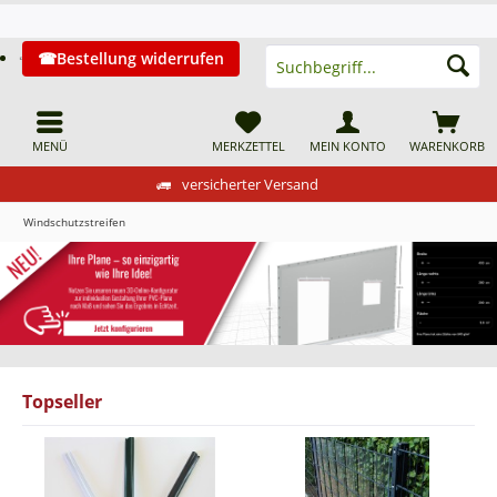
Bestellung widerrufen
MENÜ
MERKZETTEL
MEIN KONTO
WARENKORB
versicherter Versand
Windschutzstreifen
Topseller