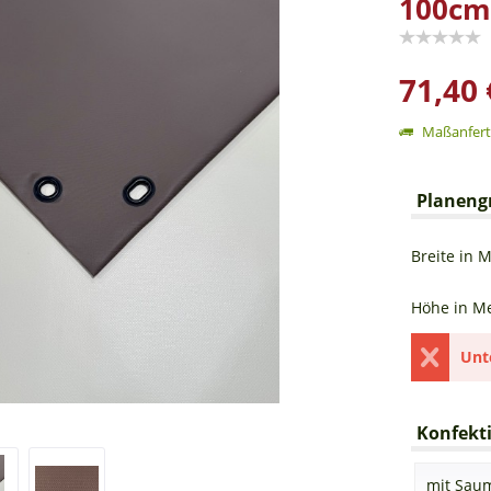
100cm
71,40 
Maßanferti
Planeng
Breite in M
Höhe in Me
Unt
Konfekti