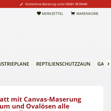
Kostenlose Beratung unter
06681 9678446
MERKZETTEL
WARENKORB
USTRIEPLANE
REPTILIENSCHUTZZAUN
GARTE

att mit Canvas-Maserung
um und Ovalösen alle