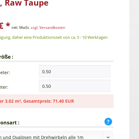
, Raw Taupe
€ *
inkl. MwSt.
zzgl. Versandkosten
gung, daher eine Produktionszeit von ca. 5 - 10 Werktagen
röße :
eter:
ter:
er
3,02 m²
,
Gesamtpreis:
71,40 EUR
onsart :