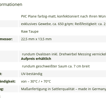
formationen
PVC Plane farbig-matt, konfektioniert nach Ihren Wü
exklusives Gewebe, ca. 650 g/qm; Reißfestigkeit: ca. 2
Raw Taupe
messer:
22,5 mm x 13,5 mm
rundum Ovalösen inkl. Drehwirbel Messing vernickel
Aufpreis erhältlich
rundum geschweißter Saum ca. 7 cm breit
t:
UV-beständig
ndigkeit:
von – 30°C / + 70°C
ng:
Maßanfertigung in Sattlerqualität – made in German
: