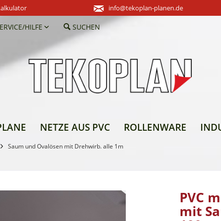
alkulator
info@tekoplan-planen.de
ERVICE/HILFE
SUCHEN
PLANE
NETZE AUS PVC
ROLLENWARE
IND
Saum und Ovalösen mit Drehwirb. alle 1m
PVC m
mit Sa