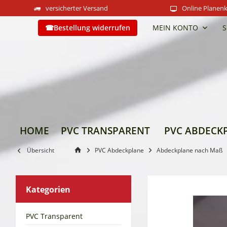
versicherter Versand
Online Planenk
Bestellung widerrufen
MEIN KONTO
S
HOME
PVC TRANSPARENT
PVC ABDECK
Übersicht
PVC Abdeckplane
Abdeckplane nach Maß
Kategorien
PVC Transparent