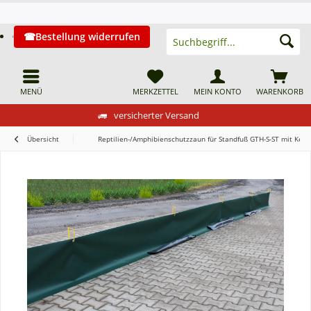
Bestellung widerrufen
MENÜ
MERKZETTEL
MEIN KONTO
WARENKORB
versicherter Versand
Übersicht
Reptilien-/Amphibienschutzzaun für Standfuß GTH-S-ST mit Kede