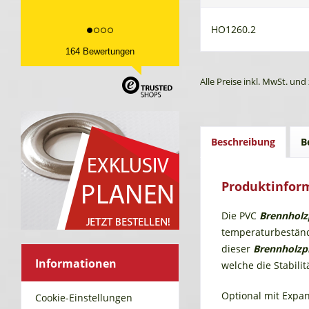
HO1260.2
164 Bewertungen
Alle Preise inkl. MwSt. und 
Beschreibung
B
Produktinfor
Die PVC
Brennholz
temperaturbeständi
dieser
Brennholzp
Informationen
welche die Stabili
Optional mit Expand
Cookie-Einstellungen