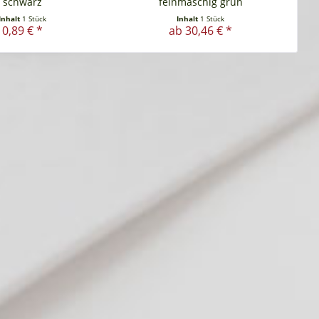
schwarz
feinmaschig grün
Inhalt
1 Stück
Inhalt
1 Stück
0,89 € *
ab 30,46 € *