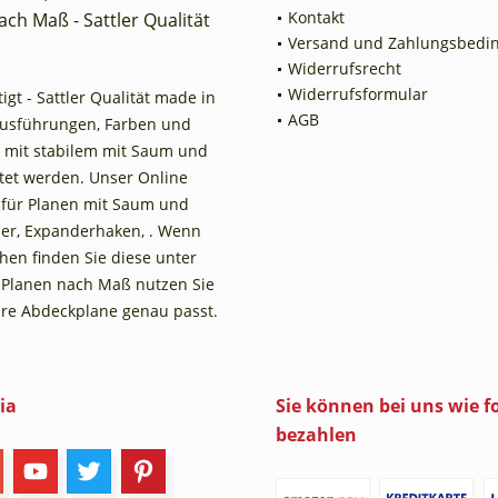
Kontakt
ch Maß - Sattler Qualität
Versand und Zahlungsbedi
Widerrufsrecht
Widerrufsformular
t - Sattler Qualität made in
AGB
Ausführungen, Farben und
 mit stabilem mit Saum und
tet werden. Unser Online
n für Planen mit Saum und
er, Expanderhaken, . Wenn
en finden Sie diese unter
 Planen nach Maß nutzen Sie
Ihre Abdeckplane genau passt.
ia
Sie können bei uns wie fo
bezahlen