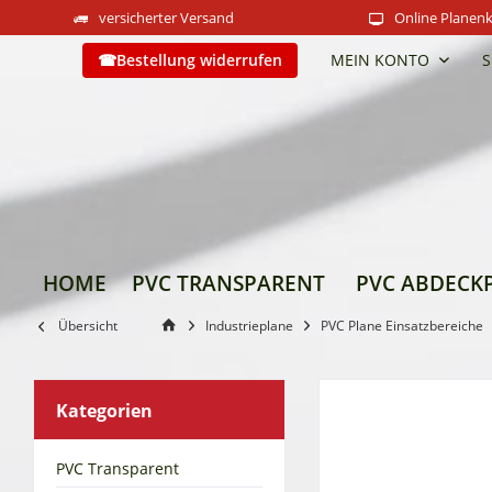
versicherter Versand
Online Planenk
Bestellung widerrufen
MEIN KONTO
S
HOME
PVC TRANSPARENT
PVC ABDECK
Übersicht
Industrieplane
PVC Plane Einsatzbereiche
Kategorien
PVC Transparent