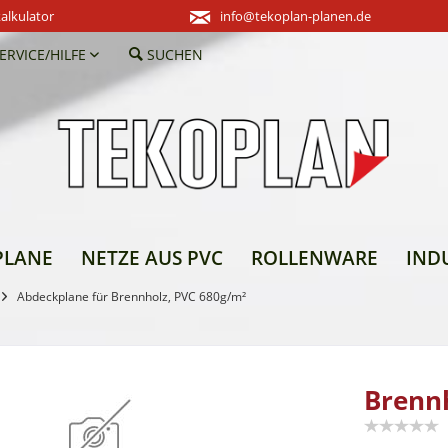
alkulator
info@tekoplan-planen.de
ERVICE/HILFE
SUCHEN
PLANE
NETZE AUS PVC
ROLLENWARE
IND
Abdeckplane für Brennholz, PVC 680g/m²
Brenn