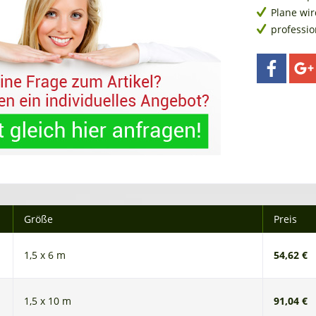
Plane wir
professi
Größe
Preis
1,5 x 6 m
54,62 €
1,5 x 10 m
91,04 €