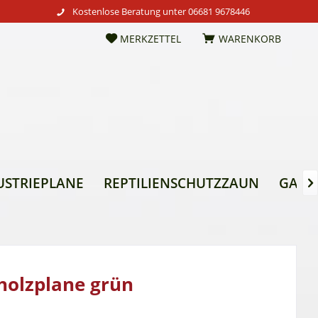
Kostenlose Beratung unter
06681 9678446
MERKZETTEL
WARENKORB
USTRIEPLANE
REPTILIENSCHUTZZAUN
GARTE

holzplane grün