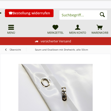
Bestellung widerrufen
MENÜ
MERKZETTEL
MEIN KONTO
WARENKORB
versicherter Versand
Übersicht
Saum und Ovalösen mit Drehwirb. alle 50cm