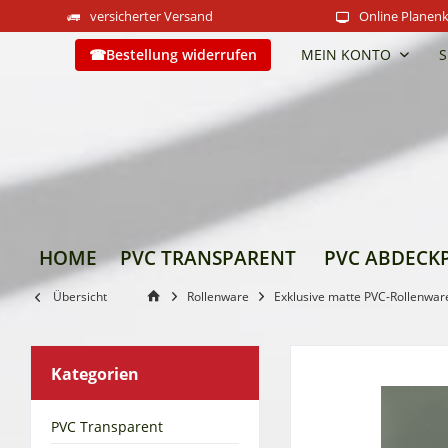
versicherter Versand
Online Planenk
Bestellung widerrufen
MEIN KONTO
S
HOME
PVC TRANSPARENT
PVC ABDECK
Übersicht
Rollenware
Exklusive matte PVC-Rollenwar
Kategorien
PVC Transparent