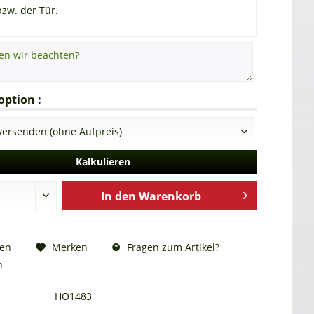
bzw. der Tür.
ption :
Kalkulieren
In den
Warenkorb
Fragen zum Artikel?
hen
Merken
n
HO1483