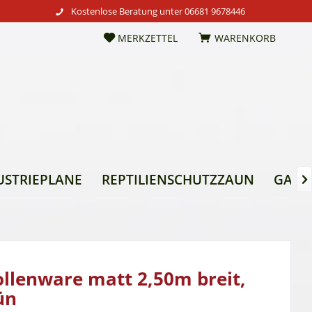
Kostenlose Beratung unter
06681 9678446
MERKZETTEL
WARENKORB
USTRIEPLANE
REPTILIENSCHUTZZAUN
GARTE

llenware matt 2,50m breit,
ün