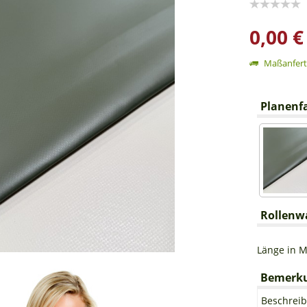
0,00 €
Maßanferti
Planenfa
Rollenwa
Länge in M
Bemerkun
Beschreib