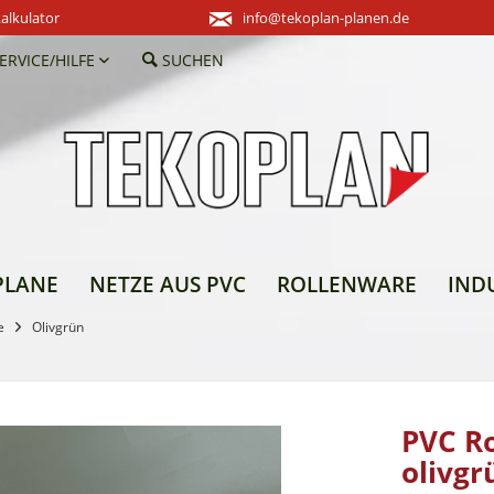
alkulator
info@tekoplan-planen.de
ERVICE/HILFE
SUCHEN
PLANE
NETZE AUS PVC
ROLLENWARE
IND
e
Olivgrün
PVC Ro
olivgr