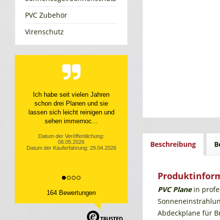
PVC Zubehör
Virenschutz
Top Service, top Produkt
Datum der Veröffentlichung:
10.04.2026
Datum der Kauferfahrung: 31.03.2026
Beschreibung
B
Produktinform
PVC Plane
in profe
164 Bewertungen
Sonneneinstrahlu
Abdeckplane für Br