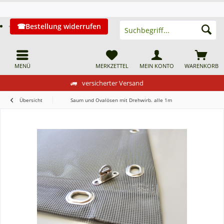
Bestellung widerrufen
MENÜ
MERKZETTEL
MEIN KONTO
WARENKORB
versicherter Versand
Übersicht
Saum und Ovalösen mit Drehwirb. alle 1m