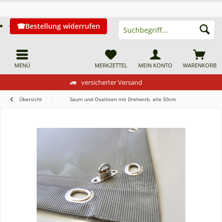
Bestellung widerrufen
MENÜ
MERKZETTEL
MEIN KONTO
WARENKORB
versicherter Versand
Übersicht
Saum und Ovalösen mit Drehwirb. alle 50cm