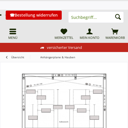
Bestellung widerrufen
MENÜ
MERKZETTEL
MEIN KONTO
WARENKORB
versicherter Versand
Übersicht
Anhängerplane & Hauben