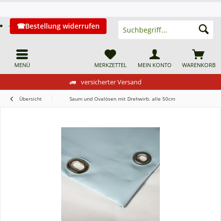
Bestellung widerrufen
MENÜ
MERKZETTEL
MEIN KONTO
WARENKORB
versicherter Versand
Übersicht
Saum und Ovalösen mit Drehwirb. alle 50cm