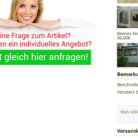
kleines Fe
96,00€ :
Bemerkun
Beschreib
Fensters 
Versando