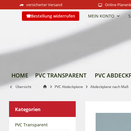
versicherter Versand
Online Planenk
Bestellung widerrufen
MEIN KONTO
S
HOME
PVC TRANSPARENT
PVC ABDECK
Übersicht
PVC Abdeckplane
Abdeckplane nach Maß
Kategorien
PVC Transparent