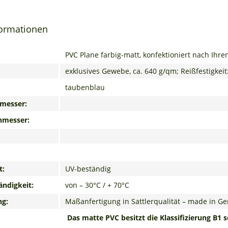
formationen
PVC Plane farbig-matt, konfektioniert nach Ih
exklusives Gewebe, ca. 640 g/qm; Reißfestigkeit:
taubenblau
messer:
hmesser:
t:
UV-beständig
ndigkeit:
von – 30°C / + 70°C
ng:
Maßanfertigung in Sattlerqualität – made in G
Das matte PVC besitzt die Klassifizierung
B1 