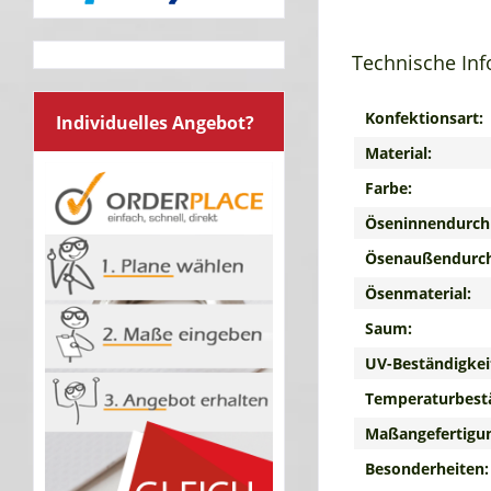
Technische In
Konfektionsart:
Individuelles Angebot?
Material:
Farbe:
Öseninnendurch
Ösenaußendurc
Ösenmaterial:
Saum:
UV-Beständigkei
Temperaturbestä
Maßangefertigu
Besonderheiten: