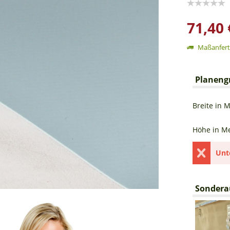
71,40 
Maßanferti
Planeng
Breite in M
Höhe in Me
Unt
Sondera