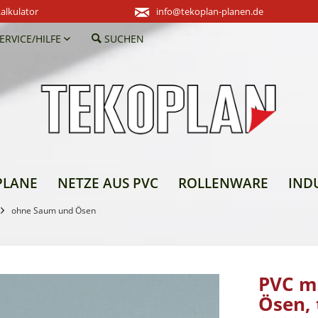
alkulator
info@tekoplan-planen.de
ERVICE/HILFE
SUCHEN
PLANE
NETZE AUS PVC
ROLLENWARE
IND
ohne Saum und Ösen
PVC m
Ösen,