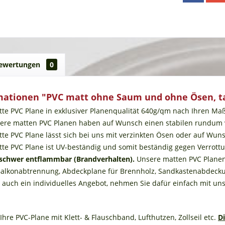
ewertungen
0
mationen "PVC matt ohne Saum und ohne Ösen, 
tte PVC Plane in exklusiver Planenqualität 640g/qm nach Ihren 
sere matten PVC Planen haben auf Wunsch einen stabilen rundum ve
tte PVC Plane lässt sich bei uns mit verzinkten Ösen oder auf Wun
atte PVC Plane ist UV-beständig und somit beständig gegen Verrot
 schwer entflammbar
(Brandverhalten).
Unsere matten PVC Planen 
 Balkonabtrennung, Abdeckplane für Brennholz, Sandkastenabdeckun
n auch ein individuelles Angebot, nehmen Sie dafür einfach mit uns
Ihre PVC-Plane mit Klett- & Flauschband, Lufthutzen, Zollseil etc.
D