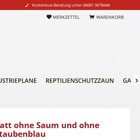
Kostenlose Beratung unter
06681 9678446
MERKZETTEL
WARENKORB
USTRIEPLANE
REPTILIENSCHUTZZAUN
GARTE

att ohne Saum und ohne
 taubenblau