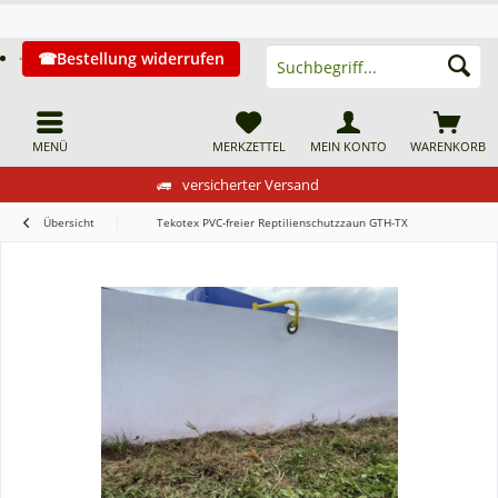
Bestellung widerrufen
MENÜ
MERKZETTEL
MEIN KONTO
WARENKORB
versicherter Versand
Übersicht
Tekotex PVC-freier Reptilienschutzzaun GTH-TX