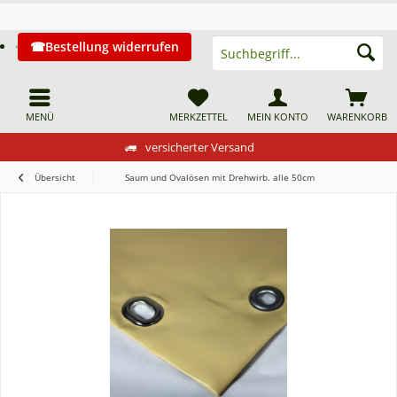
Bestellung widerrufen
MENÜ
MERKZETTEL
MEIN KONTO
WARENKORB
versicherter Versand
Übersicht
Saum und Ovalösen mit Drehwirb. alle 50cm