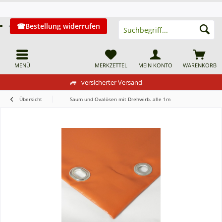
Bestellung widerrufen
MENÜ
MERKZETTEL
MEIN KONTO
WARENKORB
versicherter Versand
Übersicht
Saum und Ovalösen mit Drehwirb. alle 1m