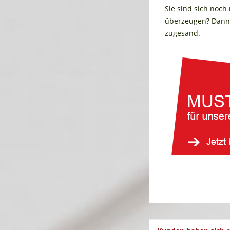
Sie sind sich noch
überzeugen? Dann 
zugesand.