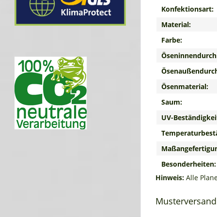
Konfektionsart:
Material:
Farbe:
Öseninnendurch
Ösenaußendurc
Ösenmaterial:
Saum:
UV-Beständigkei
Temperaturbestä
Maßangefertigu
Besonderheiten:
Hinweis:
Alle Plan
Musterversand