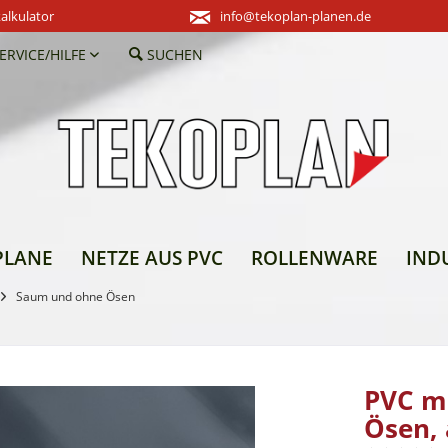
alkulator
info@tekoplan-planen.de
ERVICE/HILFE
SUCHEN
PLANE
NETZE AUS PVC
ROLLENWARE
IND
Saum und ohne Ösen
PVC m
Ösen, 