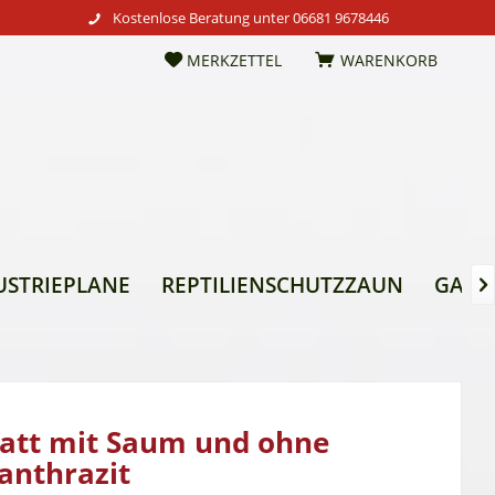
Kostenlose Beratung unter
06681 9678446
MERKZETTEL
WARENKORB
USTRIEPLANE
REPTILIENSCHUTZZAUN
GARTE

att mit Saum und ohne
anthrazit