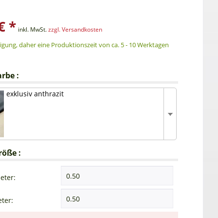
€ *
inkl. MwSt.
zzgl. Versandkosten
gung, daher eine Produktionszeit von ca. 5 - 10 Werktagen
rbe :
exklusiv anthrazit
röße :
eter:
ter: