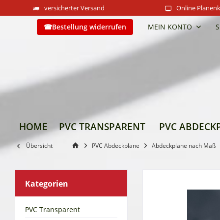
versicherter Versand
Online Planenk
Bestellung widerrufen
MEIN KONTO
S
HOME
PVC TRANSPARENT
PVC ABDECK
Übersicht
PVC Abdeckplane
Abdeckplane nach Maß
Kategorien
PVC Transparent