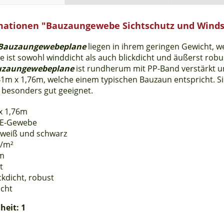
mationen "Bauzaungewebe Sichtschutz und Winds
Bauzaungewebeplane
liegen in ihrem geringen Gewicht, w
ie ist sowohl winddicht als auch blickdicht und äußerst robu
uzaungewebeplane
ist rundherum mit PP-Band verstärkt un
41m x 1,76m, welche einem typischen Bauzaun entspricht. Sie 
 besonders gut geeignet.
x 1,76m
PE-Gewebe
 weiß und schwarz
g/m²
cm
t
ckdicht, robust
icht
heit: 1