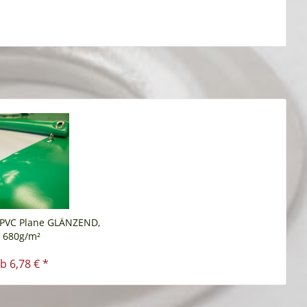
e PVC Plane GLÄNZEND,
680g/m²
b 6,78 € *