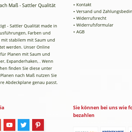
Kontakt
ch Maß - Sattler Qualität
Versand und Zahlungsbedi
Widerrufsrecht
Widerrufsformular
t - Sattler Qualität made in
AGB
Ausführungen, Farben und
 mit stabilem mit Saum und
tet werden. Unser Online
n für Planen mit Saum und
er, Expanderhaken, . Wenn
en finden Sie diese unter
 Planen nach Maß nutzen Sie
Ihre Abdeckplane genau passt.
ia
Sie können bei uns wie fo
bezahlen