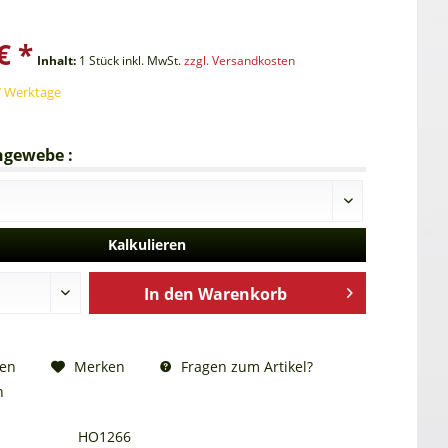
€ *
Inhalt:
1
Stück
inkl. MwSt.
zzgl. Versandkosten
 7 Werktage
gewebe :
Kalkulieren
In den
Warenkorb
Fragen zum Artikel?
hen
Merken
n
HO1266