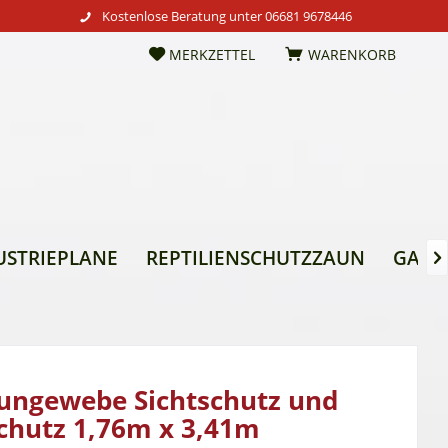
Kostenlose Beratung unter
06681 9678446
MERKZETTEL
WARENKORB
USTRIEPLANE
REPTILIENSCHUTZZAUN
GARTE

ungewebe Sichtschutz und
chutz 1,76m x 3,41m