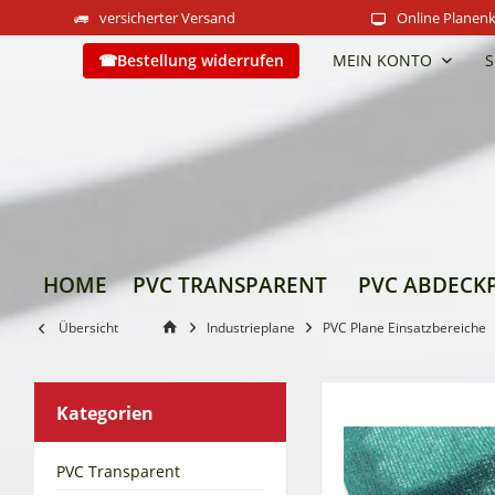
versicherter Versand
Online Planenk
Bestellung widerrufen
MEIN KONTO
S
HOME
PVC TRANSPARENT
PVC ABDECK
Übersicht
Industrieplane
PVC Plane Einsatzbereiche
Kategorien
PVC Transparent