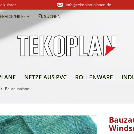
alkulator
info@tekoplan-planen.de
ERVICE/HILFE
SUCHEN
PLANE
NETZE AUS PVC
ROLLENWARE
IND
Bauzaunplane
Bauza
Winds