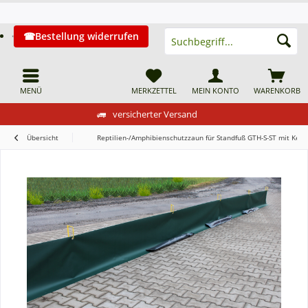
Bestellung widerrufen
MENÜ
MERKZETTEL
MEIN KONTO
WARENKORB
versicherter Versand
Übersicht
Reptilien-/Amphibienschutzzaun für Standfuß GTH-S-ST mit Kede