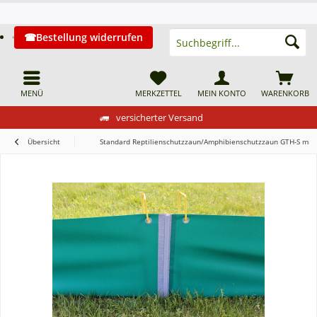
Bestellung widerrufen
MENÜ
MERKZETTEL
MEIN KONTO
WARENKORB
versicherter Versand
Übersicht
Standard Reptilienschutzzaun/Amphibienschutzzaun GTH-S mit