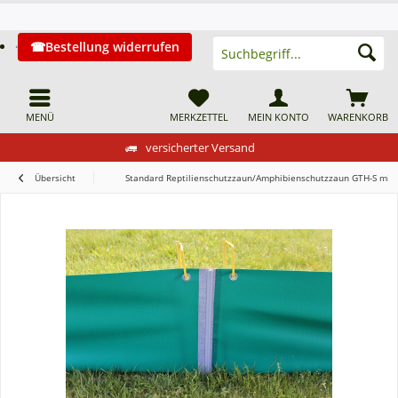
Bestellung widerrufen
MENÜ
MERKZETTEL
MEIN KONTO
WARENKORB
versicherter Versand
Übersicht
Standard Reptilienschutzzaun/Amphibienschutzzaun GTH-S mit