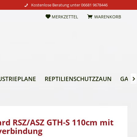
Kostenlose Beratung unter
06681 9678446
MERKZETTEL
WARENKORB
USTRIEPLANE
REPTILIENSCHUTZZAUN
GARTE

ard RSZ/ASZ GTH-S 110cm mit
verbindung