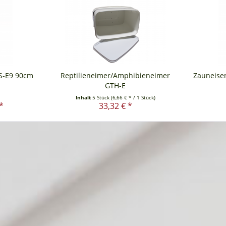
S-E9 90cm
Reptilieneimer/Amphibieneimer
Zauneise
GTH-E
Inhalt
5 Stück
(6,66 € * / 1 Stück)
*
33,32 € *