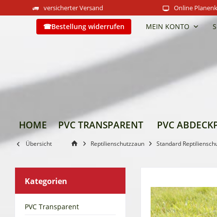
versicherter Versand
Online Planenk
Bestellung widerrufen
MEIN KONTO
S
HOME
PVC TRANSPARENT
PVC ABDECK
Übersicht
Reptilienschutzzaun
Standard Reptiliensc
Kategorien
PVC Transparent