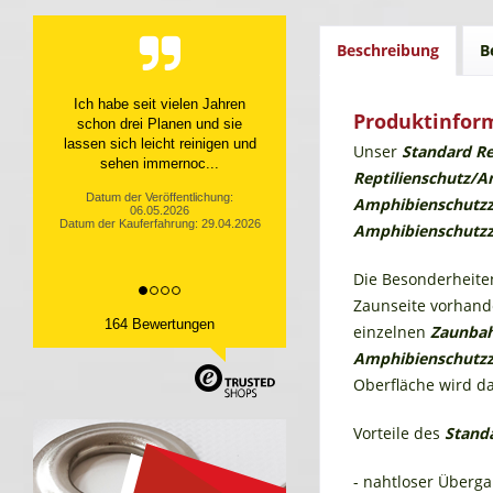
Beschreibung
B
Top Service, top Produkt
Produktinfor
Datum der Veröffentlichung:
Unser
Standard R
10.04.2026
Datum der Kauferfahrung: 31.03.2026
Reptilienschutz/A
Amphibienschutzz
Amphibienschutzz
Die Besonderheite
Zaunseite vorhan
164 Bewertungen
einzelnen
Zaunba
Amphibienschutzz
Oberfläche wird d
Vorteile des
Stand
- nahtloser Überg