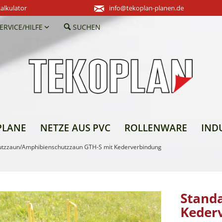
alkulator
info@tekoplan-planen.de
ERVICE/HILFE
SUCHEN
PLANE
NETZE AUS PVC
ROLLENWARE
IND
hutzzaun/Amphibienschutzzaun GTH-S mit Kederverbindung
Stand
Keder