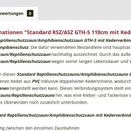
ewertungen
0
mationen "Standard RSZ/ASZ GTH-S 110cm mit Ke
eptilienschutzzaun/Amphibienschutzzaun GTH-S mit Kederverbi
mpibienschutz
. Die dafür verwendeten Bestandteile sind hauptsäc
aun/Reptilienschutzzaun
nachhaltig auszeichnet. Durch das äußers
aun/Reptilienschutzzaun
wegen seiner langen Lebensdauer und 
n dieses
Standard Reptilienschutzzauns/Amphibienschutzzauns 
denen Keder aus
PVC
inklusive doppelseiter Kederschiene, wodurc
hnen
hergestellt werden kann. Dieses Verbindungssystem stellt ei
auns/Reptilienschutzzauns
her, was eine Kleber- und Tackerlose 
as Überwinden noch zusätzlich unterbunden.
ard Reptilienschutzzaun/Amphibienschutzzaun mit Kederverbind
ang zwischen den einzelnen Zaunbahnen